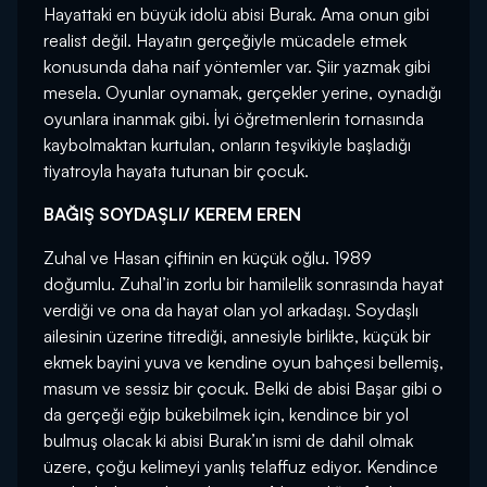
Hayattaki en büyük idolü abisi Burak. Ama onun gibi
realist değil. Hayatın gerçeğiyle mücadele etmek
konusunda daha naif yöntemler var. Şiir yazmak gibi
mesela. Oyunlar oynamak, gerçekler yerine, oynadığı
oyunlara inanmak gibi. İyi öğretmenlerin tornasında
kaybolmaktan kurtulan, onların teşvikiyle başladığı
tiyatroyla hayata tutunan bir çocuk.
BAĞIŞ SOYDAŞLI/ KEREM EREN
Zuhal ve Hasan çiftinin en küçük oğlu. 1989
doğumlu. Zuhal’in zorlu bir hamilelik sonrasında hayat
verdiği ve ona da hayat olan yol arkadaşı. Soydaşlı
ailesinin üzerine titrediği, annesiyle birlikte, küçük bir
ekmek bayini yuva ve kendine oyun bahçesi bellemiş,
masum ve sessiz bir çocuk. Belki de abisi Başar gibi o
da gerçeği eğip bükebilmek için, kendince bir yol
bulmuş olacak ki abisi Burak’ın ismi de dahil olmak
üzere, çoğu kelimeyi yanlış telaffuz ediyor. Kendince