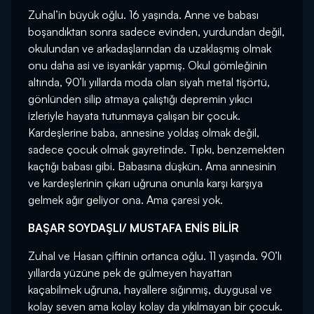
Zuhal’in büyük oğlu. 16 yaşında. Anne ve babası
boşandıktan sonra sadece evinden, yurdundan değil,
okulundan ve arkadaşlarından da uzaklaşmış olmak
onu daha asi ve isyankâr yapmış. Okul gömleğinin
altında, 90’lı yıllarda moda olan siyah metal tişörtü,
gönlünden silip atmaya çalıştığı depremin yıkıcı
izleriyle hayata tutunmaya çalışan bir çocuk.
Kardeşlerine baba, annesine yoldaş olmak değil,
sadece çocuk olmak gayretinde. Tıpkı, benzemekten
kaçtığı babası gibi. Babasına düşkün. Ama annesinin
ve kardeşlerinin çıkarı uğruna onunla karşı karşıya
gelmek ağır geliyor ona. Ama çaresi yok.
BAŞAR SOYDAŞLI/ MUSTAFA ENİS BİLİR
Zuhal ve Hasan çiftinin ortanca oğlu. 11 yaşında. 90’lı
yıllarda yüzüne pek de gülmeyen hayattan
kaçabilmek uğruna, hayallere sığınmış, duygusal ve
kolay seven ama kolay kolay da yıkılmayan bir çocuk.