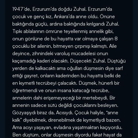
1947’de, Erzurum’da doğdu Zuhal. Erzurum’da
çocuk ve genç kız, Ankara’da anne oldu. Önüne
baktığında güçlü, ardına baktığında kırılgandı Zuhal.
Tıpkı ablalarının ömrüne teyellenmiş annelik gibi,
onun gönlüne de bu hayatta var olmaya çalışan 8
çocuklu bir ailenin, bitmeyen çırpınışı kalmıştı. Aile
deyince, zihnindeki varoluş mücadelesi onun
kaçamadığı kaderi olacaktı. Düşecekti Zuhal. Düştüğü
yerden de kalkacaktı ama oğulları düşmesin diye sarf
ettiği gayret, onların kaderinden bu hayatta belki de
en kıymetli tecrübeyi çalacaktı. Düşmek, hünerli bir
öğretmendi ve onun insana katacağı tecrübe,
annelerin dahi erişemeyeceği bir mertebeydi. Bir
annenin sadece sütü değildi çocuklarını besleyen.
Gözyaşıydı biraz da. Acısıydı. Çocuk haliyle, “anne
kalk” diyebilmek, direnebilmek de kıymetliydi bazen.
Ama acıyı yaşayan, evladına yaşatmaktan kaçıyordu.
Ben düştüm, onlar düşmesin diyordu fakat hayat da