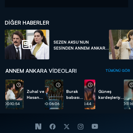
DIĞER HABERLER
SEZEN AKSU’NUN
SESİNDEN ANNEM ANKARA
K...
ANNEM ANKARA VIDEOLARI
TÜMÜNÜ GÖR
Zuhal ve
Burak
Güneş
Hasan
babasını
kardeşleriyle
için
affetti!
yüzleşti!
00:10:54
00:06:06
00:05:44
00:11:16
mutlu
son!