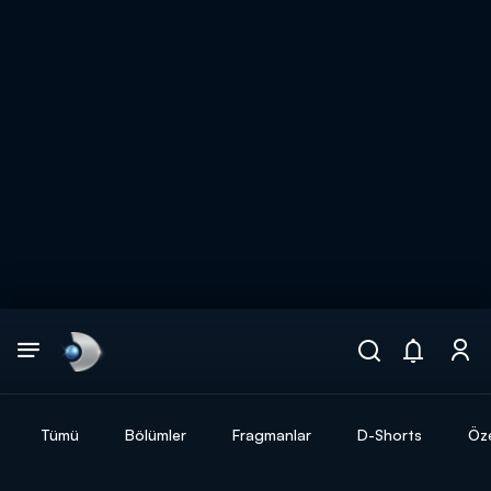
Arama
muhteşem ikili
ARAMA SONUÇLARI
Tümü
Bölümler
Fragmanlar
D-Shorts
Öze
DİĞER SONUÇLAR