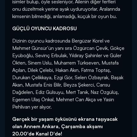
isimler bulup, öyle sesleniyor. Ailenin diğer fertleri
onu düzeltmek yerine ayak uyduruyorlar. Aralarında
kimsenin bilmediği, anlamadığı, küçük bir oyun bu.
GÜÇLÜ OYUNCU KADROSU
Dizinin oyuncu kadrosunda Bergüzar Korel ve
Mehmet Günsür’ün yanı sıra Özgürcan Çevik, Gökçe
Eyüboğlu, Sevinç Erbulak, Yıldıray Şahinler ve Güler
Ökten, Sinem Uslu, Muharrem Türkseven, Mustafa
Açılan, Dilek Çelebi, Hakan Akın, Fatma Toptaş,
Durukan Çelikkaya, Ezgi Gör, Selen Özbayrak, Başak
Akan, Mustafa Enis Bilir, Beyza Şekerci, Cansu
Dağdelen, Ediz Gülsuyu, Mert Tanık, Naz Özgülüş,
Egemen Ulaş Önkal, Mehmet Can Akça ve Yasin
Pehlivan yer alıyor.
Gerçek bir yaşam öyküsünü ekrana taşıyacak
olan Annem Ankara, Çarşamba akşamı
20.00'de Kanal D'de!