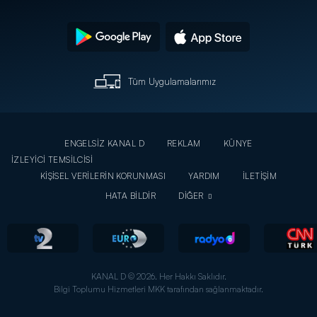
Tüm Uygulamalarımız
ENGELSİZ KANAL D
REKLAM
KÜNYE
İZLEYİCİ TEMSİLCİSİ
KİŞİSEL VERİLERİN KORUNMASI
YARDIM
İLETİŞİM
HATA BİLDİR
DİĞER
KANAL D © 2026. Her Hakkı Saklıdır.
Bilgi Toplumu Hizmetleri MKK tarafından sağlanmaktadır.