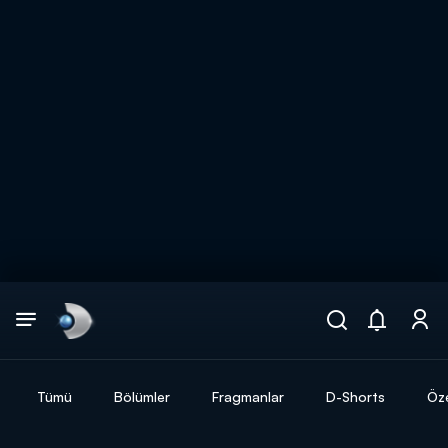
Arama
muhteşem ikili
ARAMA SONUÇLARI
Tümü
Bölümler
Fragmanlar
D-Shorts
Öze
DİĞER SONUÇLAR