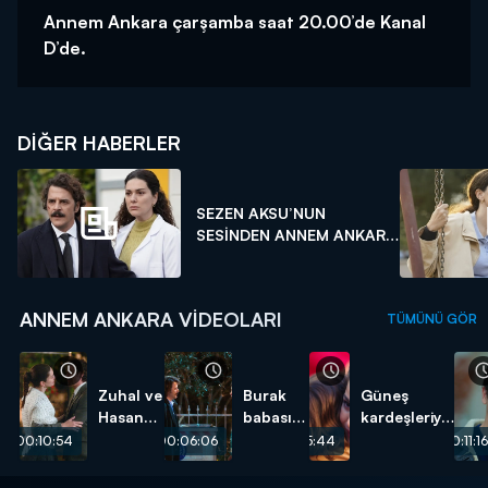
Annem Ankara çarşamba saat 20.00’de Kanal
D’de.
DIĞER HABERLER
SEZEN AKSU’NUN
SESİNDEN ANNEM ANKARA
K...
ANNEM ANKARA VIDEOLARI
TÜMÜNÜ GÖR
Zuhal ve
Burak
Güneş
Hasan
babasını
kardeşleriyle
için
affetti!
yüzleşti!
00:10:54
00:06:06
00:05:44
00:11:16
mutlu
son!