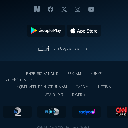
Tüm Uygulamalarımız
ENGELSİZ KANAL D
REKLAM
KÜNYE
İZLEYİCİ TEMSİLCİSİ
KİŞİSEL VERİLERİN KORUNMASI
YARDIM
İLETİŞİM
HATA BİLDİR
DİĞER
KANAL D © 2026. Her Hakkı Saklıdır.