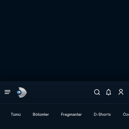
Arama
muhteşem ikili
ARAMA SONUÇLARI
Tümü
Bölümler
Fragmanlar
D-Shorts
Öze
DİĞER SONUÇLAR