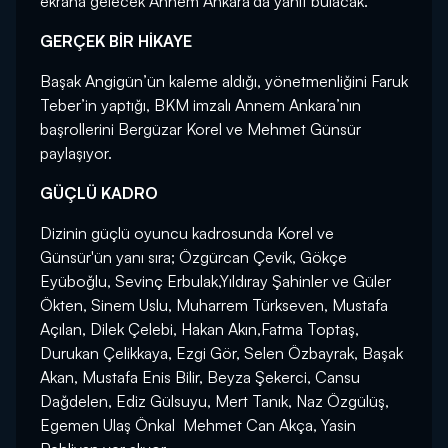
ekrana gelecek Annem Ankara’da yanıt bulacak.
GERÇEK BİR HİKAYE
Başak Angigün’ün kaleme aldığı, yönetmenliğini Faruk
Teber’in yaptığı, BKM imzalı Annem Ankara’nın
başrollerini Bergüzar Korel ve Mehmet Günsür
paylaşıyor.
GÜÇLÜ KADRO
Dizinin güçlü oyuncu kadrosunda Korel ve
Günsür'ün yanı sıra; Özgürcan Çevik, Gökçe
Eyüboğlu, Sevinç Erbulak,Yıldıray Şahinler ve Güler
Ökten, Sinem Uslu, Muharrem Türkseven, Mustafa
Açılan, Dilek Çelebi, Hakan Akın,Fatma Toptaş,
Durukan Çelikkaya, Ezgi Gör, Selen Özbayrak, Başak
Akan, Mustafa Enis Bilir, Beyza Şekerci, Cansu
Dağdelen, Ediz Gülsuyu, Mert Tanık, Naz Özgülüş,
Egemen Ulaş Önkal Mehmet Can Akça, Yasin