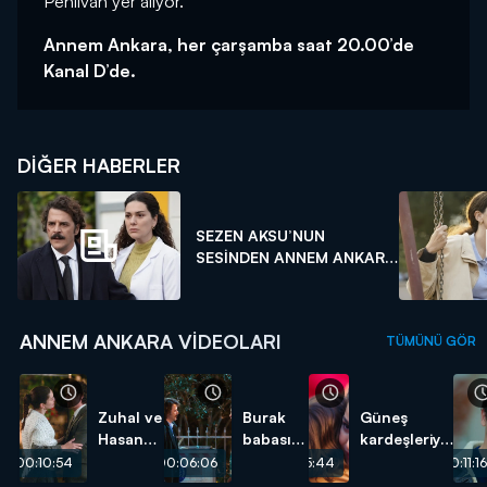
Pehlivan yer alıyor.
Annem Ankara, her çarşamba saat 20.00’de
Kanal D’de.
DIĞER HABERLER
SEZEN AKSU’NUN
SESİNDEN ANNEM ANKARA
K...
ANNEM ANKARA VIDEOLARI
TÜMÜNÜ GÖR
Zuhal ve
Burak
Güneş
Hasan
babasını
kardeşleriyle
için
affetti!
yüzleşti!
00:10:54
00:06:06
00:05:44
00:11:16
mutlu