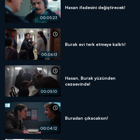
Hasan ifadesini değiştirecek!
00:05:23
Burak evi terk etmeye kalktı!
00:06:13
Hasan, Burak yüzünden
cezaevinde!
00:05:10
Buradan çıkacaksın!
00:04:12