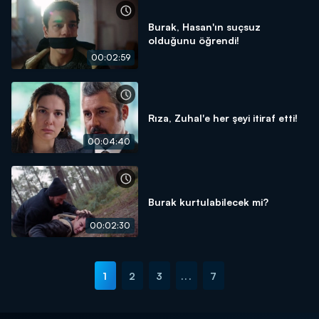
Burak, Hasan'ın suçsuz
olduğunu öğrendi!
00:02:59
Rıza, Zuhal'e her şeyi itiraf etti!
00:04:40
Burak kurtulabilecek mi?
00:02:30
1
2
3
...
7