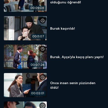
olduğunu öğrendi!
00:09:08
Burak kaçırıldı!
00:11:07
Burak, Ayça'yla kaçış planı yaptı!
00:07:26
Onca insan senin yüzünden
öldü!
00:02:01