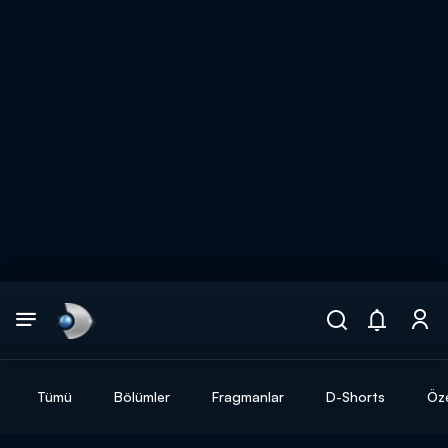
Arama
muhteşem ikili
ARAMA SONUÇLARI
Tümü
Bölümler
Fragmanlar
D-Shorts
Öze
DİĞER SONUÇLAR