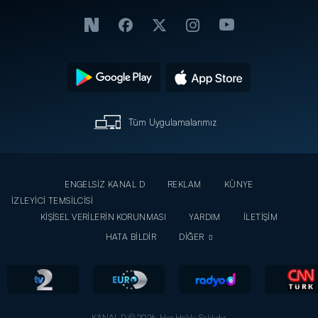
Tüm Uygulamalarımız
ENGELSİZ KANAL D
REKLAM
KÜNYE
İZLEYİCİ TEMSİLCİSİ
KİŞİSEL VERİLERİN KORUNMASI
YARDIM
İLETİŞİM
HATA BİLDİR
DİĞER
KANAL D © 2026. Her Hakkı Saklıdır.