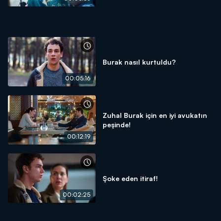
Burak nasıl kurtuldu?
00:05:16
Zuhal Burak için en iyi avukatın
peşinde!
00:12:19
Şoke eden itiraf!
00:02:25