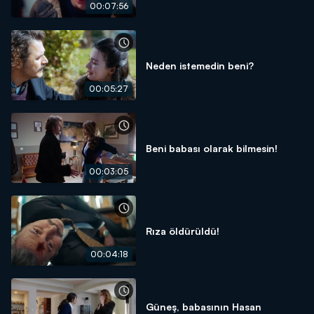
00:07:56
Neden istemedin beni?
00:05:27
Beni babası olarak bilmesin!
00:03:05
Rıza öldürüldü!
00:04:18
Güneş, babasının Hasan