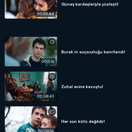
Güneş kardeşleriyle yüzleşti!
00:05:44
Burak’ın suçsuzluğu kanıtlandı!
00:11:16
Zuhal evine kavuştu!
00:08:43
Her son kötü değildir!
00:06:56