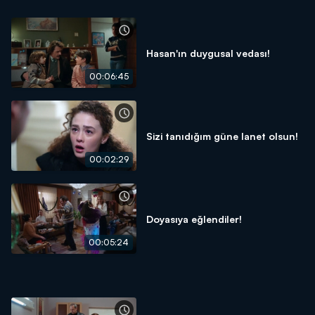
Hasan'ın duygusal vedası!
00:06:45
Sizi tanıdığım güne lanet olsun!
00:02:29
Doyasıya eğlendiler!
00:05:24