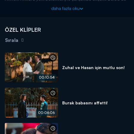
Kanal D'de!
daha fazla oku
ÖZEL KLİPLER
Sırala
Zuhal ve Hasan için mutlu son!
00:10:54
Burak babasını affetti!
00:06:06