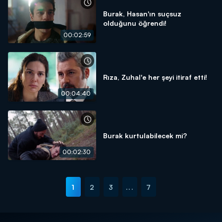
Burak, Hasan'ın suçsuz
olduğunu öğrendi!
00:02:59
Rıza, Zuhal'e her şeyi itiraf etti!
00:04:40
Burak kurtulabilecek mi?
00:02:30
1
2
3
...
7