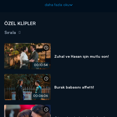
Zuhal'i ve üç çocuğunu da özlediğini fark eden Hasan, kendisini
daha fazla oku
affettirmenin yollarını arıyor. Hasan, çocuklarına babalık
yapabilmek için tüm yolları deneyecektir.
ÖZEL KLİPLER
Annem Ankara yeni bölümleriyle çarşamba akşamı 20.00'de
Kanal D'de!
Sırala
Zuhal ve Hasan için mutlu son!
00:10:54
Burak babasını affetti!
00:06:06