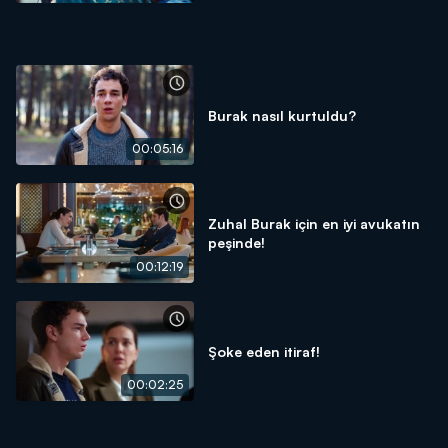
Burak nasıl kurtuldu?
00:05:16
Zuhal Burak için en iyi avukatın
peşinde!
00:12:19
Şoke eden itiraf!
00:02:25