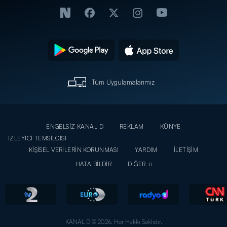
Tüm Uygulamalarımız
ENGELSİZ KANAL D
REKLAM
KÜNYE
İZLEYİCİ TEMSİLCİSİ
KİŞİSEL VERİLERİN KORUNMASI
YARDIM
İLETİŞİM
HATA BİLDİR
DİĞER
KANAL D © 2026. Her Hakkı Saklıdır.