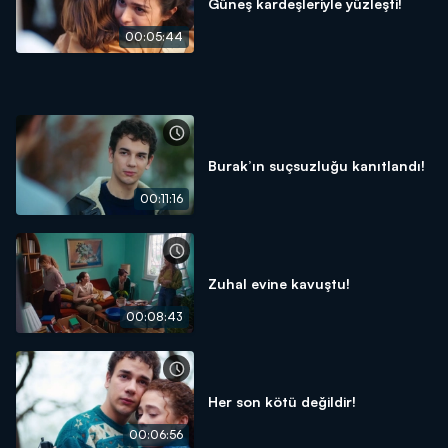
Güneş kardeşleriyle yüzleşti!
00:05:44
Burak’ın suçsuzluğu kanıtlandı!
00:11:16
Zuhal evine kavuştu!
00:08:43
Her son kötü değildir!
00:06:56