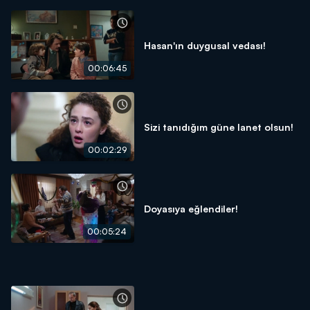
Hasan'ın duygusal vedası!
00:06:45
Sizi tanıdığım güne lanet olsun!
00:02:29
Doyasıya eğlendiler!
00:05:24