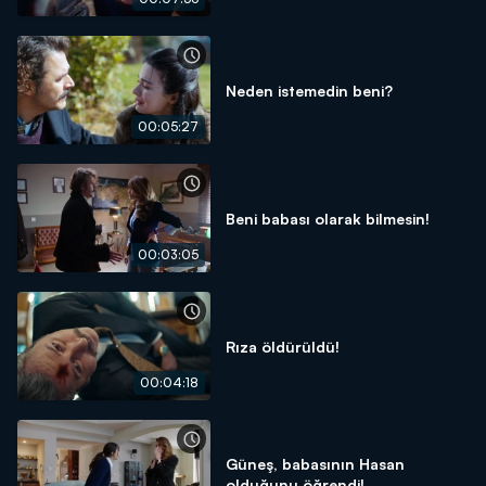
Neden istemedin beni?
00:05:27
Beni babası olarak bilmesin!
00:03:05
Rıza öldürüldü!
00:04:18
Güneş, babasının Hasan
olduğunu öğrendi!