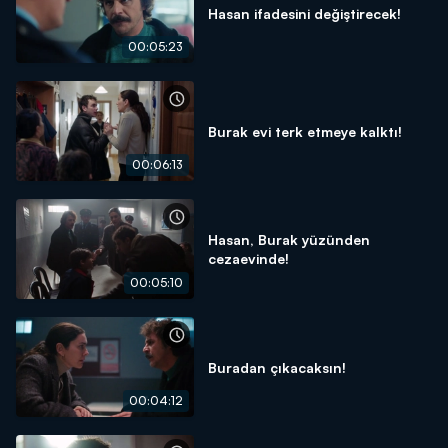
Hasan ifadesini değiştirecek!
00:05:23
Burak evi terk etmeye kalktı!
00:06:13
Hasan, Burak yüzünden
cezaevinde!
00:05:10
Buradan çıkacaksın!
00:04:12