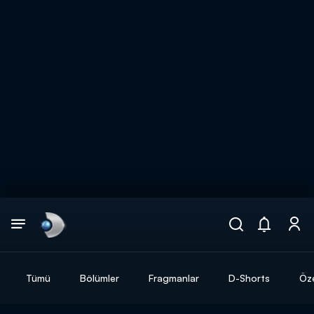
Arama
muhteşem ikili
ARAMA SONUÇLARI
Tümü
Bölümler
Fragmanlar
D-Shorts
Öze
DİĞER SONUÇLAR