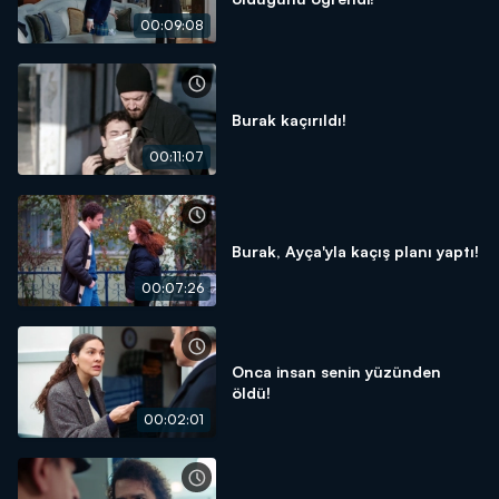
00:09:08
Burak kaçırıldı!
00:11:07
Burak, Ayça'yla kaçış planı yaptı!
00:07:26
Onca insan senin yüzünden
öldü!
00:02:01