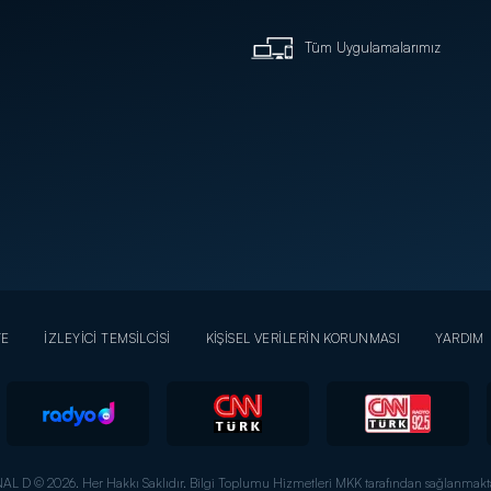
Tüm Uygulamalarımız
YE
İZLEYİCİ TEMSİLCİSİ
KİŞİSEL VERİLERİN KORUNMASI
YARDIM
AL D © 2026. Her Hakkı Saklıdır.
Bilgi Toplumu Hizmetleri MKK tarafından sağlanmakta