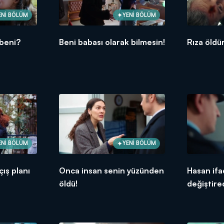
ENİ BÖLÜM
YENİ BÖLÜM
beni?
Beni babası olarak bilmesin!
Rıza öldü
ENİ BÖLÜM
YENİ BÖLÜM
çış planı
Onca insan senin yüzünden
Hasan ifa
öldü!
değiştire