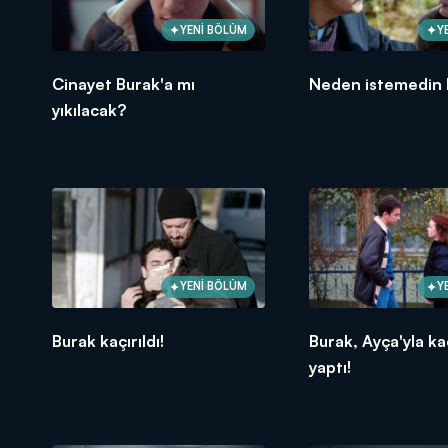
YENİ BÖLÜM
Y
Cinayet Burak'a mı
Neden istemedin 
yıkılacak?
YENİ BÖLÜM
Y
Burak kaçırıldı!
Burak, Ayça'yla ka
yaptı!