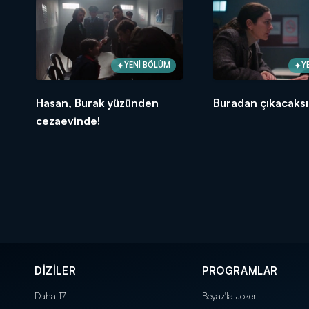
YENİ BÖLÜM
Y
Hasan, Burak yüzünden
Buradan çıkacaksı
cezaevinde!
DİZİLER
PROGRAMLAR
Daha 17
Beyaz'la Joker