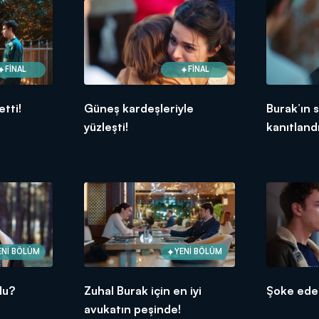
FİNAL
FİNAL
etti!
Güneş kardeşleriyle
Burak’ın 
yüzleşti!
kanıtlandı
ENİ BÖLÜM
YENİ BÖLÜM
du?
Zuhal Burak için en iyi
Şoke eden
avukatın peşinde!