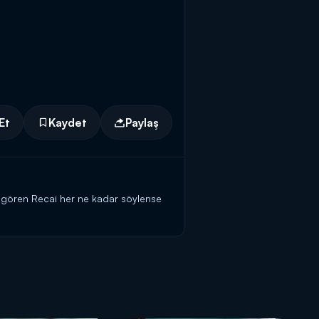
Et
Kaydet
Paylaş
!
unu gören Recai her ne kadar söylense