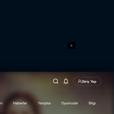
X
Giriş Yap
ri
Haberler
Yarışma
Oyuncular
Bilgi