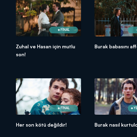
FİNAL
Zuhal ve Hasan için mutlu
Burak babasını aff
son!
FİNAL
Y
Her son kötü değildir!
Burak nasıl kurtul