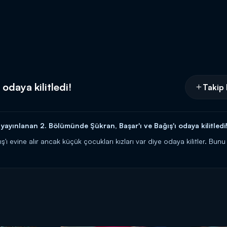
odaya kilitledi!
Takip 
ınlanan 2. Bölümünde Şükran, Başar'ı ve Bağış'ı odaya kilitledi
ış'ı evine alır ancak küçük çocukları kızları var diye odaya kilitler. B
rşamba akşamı 20.00'de Kanal D'de!