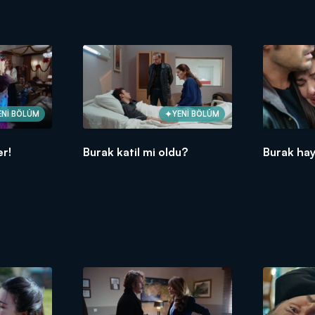
ENİ BÖLÜM
YENİ BÖLÜM
er!
Burak katil mi oldu?
Burak hay