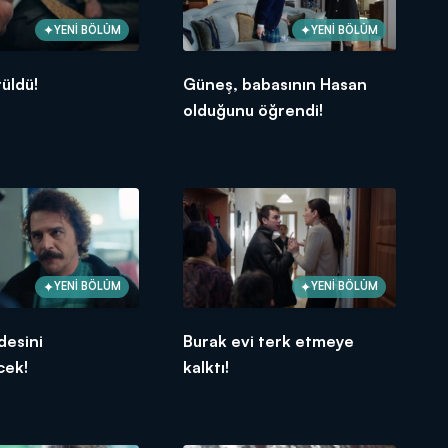
YENİ BÖLÜM
YENİ BÖLÜM
rüldü!
Güneş, babasının Hasan
olduğunu öğrendi!
YENİ BÖLÜM
YENİ BÖLÜM
desini
Burak evi terk etmeye
cek!
kalktı!