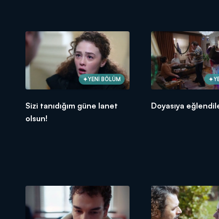
YENİ BÖLÜM
Y
Sizi tanıdığım güne lanet
Doyasıya eğlendil
olsun!