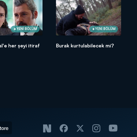
YENİ BÖLÜM
YENİ BÖLÜM
l'e her şeyi itiraf
Burak kurtulabilecek mi?