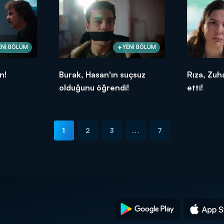
ENİ BÖLÜM
YENİ BÖLÜM
n!
Burak, Hasan'ın suçsuz
Rıza, Zuha
olduğunu öğrendi!
etti!
1
2
3
...
7