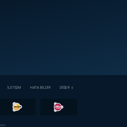
İLETİŞİM
HATA BİLDİR
DİĞER
dır.