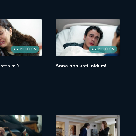
YENİ BÖLÜM
YENİ BÖLÜM
atta mı?
Anne ben katil oldum!