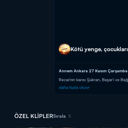
Kötü yenge, çocukları 
Annem Ankara 27 Kasım Çarşamba yay
Recai'nin karısı Şükran, Başar'ı ve Bağ
de duruma engel olamaz.
daha fazla oku
Annem Ankara yeni bölümleriyle ça
ÖZEL KLİPLER
Sırala