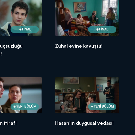
FİNAL
FİNAL
suçsuzluğu
Zuhal evine kavuştu!
!
YENİ BÖLÜM
YENİ BÖLÜM
 itiraf!
Hasan'ın duygusal vedası!