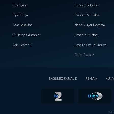
Uzak Şehir
Kuralsız Sokaklar
Eşref Rüya
Gelinim Mutfakta
Arka Sokaklar
Neler Oluyor Hayatta?
Güller ve Günahlar
Arda'nın Mutfağı
Aşk-ı Memnu
Arda ile Omuz Omuza
Daha Fazla
ENGELSİZ KANAL D
REKLAM
KÜN
KAN