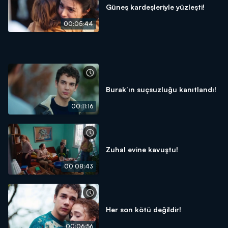
Güneş kardeşleriyle yüzleşti!
00:05:44
Burak’ın suçsuzluğu kanıtlandı!
00:11:16
Zuhal evine kavuştu!
00:08:43
Her son kötü değildir!
00:06:56