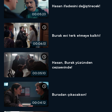
Hasan ifadesini değiştirecek!
00:05:23
Burak evi terk etmeye kalktı!
00:06:13
Hasan, Burak yüzünden
cezaevinde!
00:05:10
Buradan çıkacaksın!
00:04:12