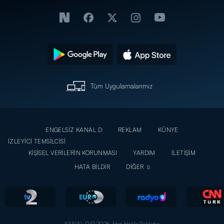
Tüm Uygulamalarımız
ENGELSİZ KANAL D
REKLAM
KÜNYE
İZLEYİCİ TEMSİLCİSİ
KİŞİSEL VERİLERİN KORUNMASI
YARDIM
İLETİŞİM
HATA BİLDİR
DİĞER
KANAL D © 2026. Her Hakkı Saklıdır.