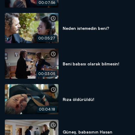
00:07:56
Neden istemedin beni?
00:05:27
Beni babası olarak bilmesin!
00:03:05
Rıza öldürüldü!
00:04:18
Güneş, babasının Hasan