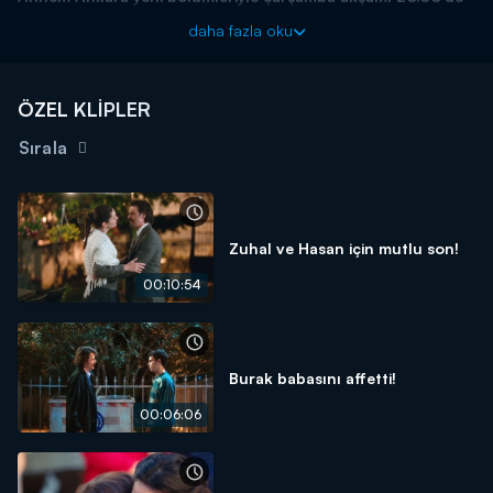
Kanal D'de!
daha fazla oku
ÖZEL KLİPLER
Sırala
Zuhal ve Hasan için mutlu son!
00:10:54
Burak babasını affetti!
00:06:06