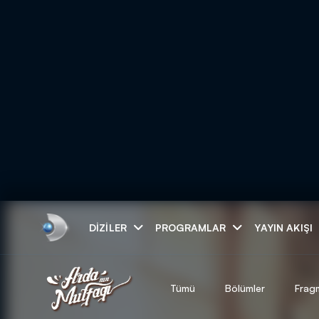
Arama
DIZILER
PROGRAMLAR
YAYIN AKIŞI
ARAMA SONUÇLAR
Tümü
Bölümler
Frag