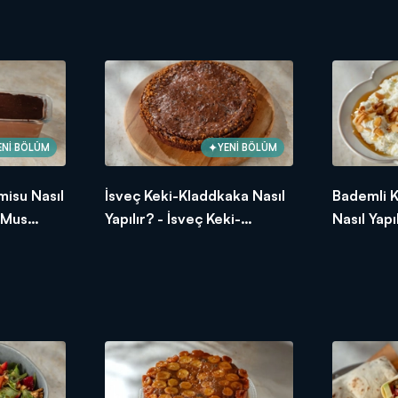
Tarifi
ENİ BÖLÜM
YENİ BÖLÜM
misu Nasıl
İsveç Keki-Kladdkaka Nasıl
Bademli 
a Mus
Yapılır? - İsveç Keki-
Nasıl Yapı
Kladdkaka Tarifi
Kabak Tar