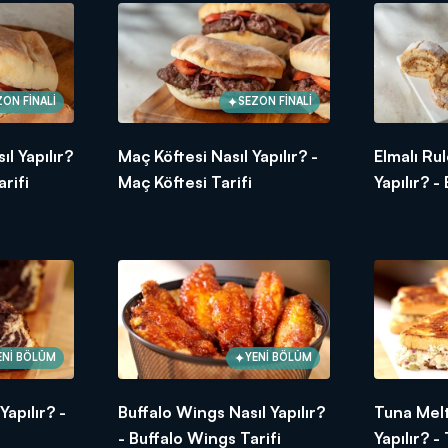
ZON FİNALİ
SEZON FİNALİ
l Yapılır?
Maç Köftesi Nasıl Yapılır? -
Elmalı Ru
rifi
Maç Köftesi Tarifi
Yapılır? -
Tarifi
Mevsiminde ürünler, ustasından lezzetler ve tabi ki Arda'nın doku
ENİ BÖLÜM
YENİ BÖLÜM
maya devam ediyor!
apılır? -
Buffalo Wings Nasıl Yapılır?
Tuna Melt
- Buffalo Wings Tarifi
Yapılır? 