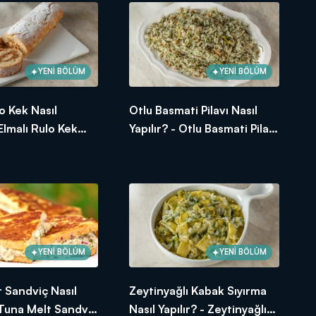
YENİ BÖLÜM
YENİ BÖLÜM
lo Kek Nasıl
Otlu Basmati Pilavı Nasıl
 Elmalı Rulo Kek
Yapılır? - Otlu Basmati Pilavı
Tarifi
nuşları! Arda'nın Mutfağı
YENİ BÖLÜM
YENİ BÖLÜM
 Sandviç Nasıl
Zeytinyağlı Kabak Sıyırma
- Tuna Melt Sandviç
Nasıl Yapılır? - Zeytinyağlı