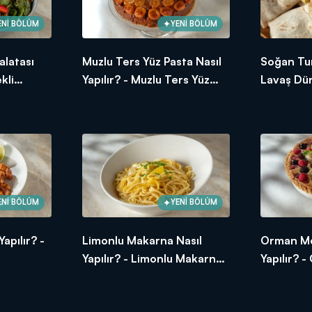
ENİ BÖLÜM
YENİ BÖLÜM
alatası
Muzlu Ters Yüz Pasta Nasıl
Soğan Tur
kli
Yapılır? - Muzlu Ters Yüz
Lavaş Dür
Tarifi
Pasta Tarifi
Köfteli L
ENİ BÖLÜM
YENİ BÖLÜM
apılır? -
Limonlu Makarna Nasıl
Orman Mey
Yapılır? - Limonlu Makarna
Yapılır? 
Tarifi
Tart Tarif