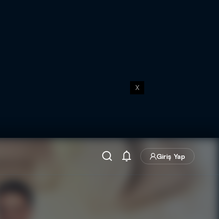
X
Giriş Yap