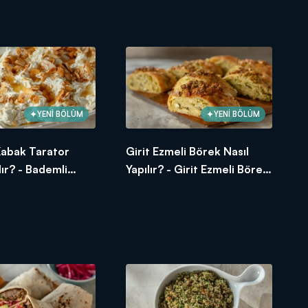
Kabak Sıyırma Tarifi
YENİ BÖLÜM
YENİ BÖLÜM
Kabak Tarator
Girit Ezmeli Börek Nasıl
lır? - Bademli
Yapılır? - Girit Ezmeli Börek
ator Tarifi
Tarifi