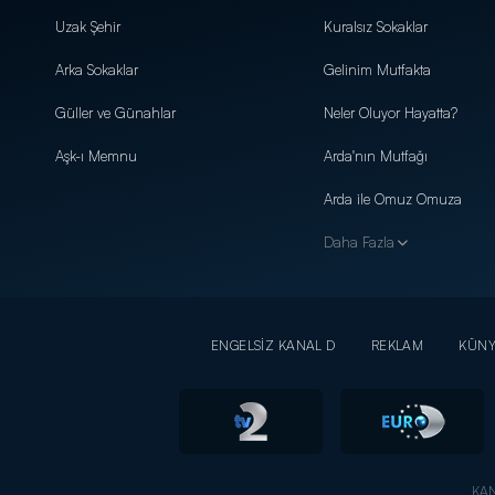
Uzak Şehir
Kuralsız Sokaklar
Arka Sokaklar
Gelinim Mutfakta
Güller ve Günahlar
Neler Oluyor Hayatta?
Aşk-ı Memnu
Arda'nın Mutfağı
Arda ile Omuz Omuza
Daha Fazla
ENGELSİZ KANAL D
REKLAM
KÜN
KAN