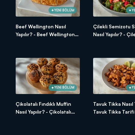
YENİ BÖLÜM
Y
Beef Wellington Nasıl
Çilekli Semizotu S
Yapılır? - Beef Wellington
Nasıl Yapılır? - Çile
Tarifi
Semizotu Salatası 
YENİ BÖLÜM
Y
Çikolatalı Fındıklı Muffin
Tavuk Tikka Nasıl Y
Nasıl Yapılır? - Çikolatalı
Tavuk Tikka Tarifi
Fındıklı Muffin Tarifi