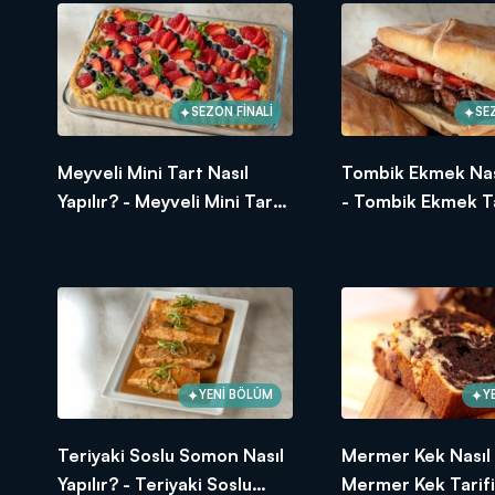
100 gr toz şeker
2 büyük boy yumurta
1 tutam tuz
200 gr un
1 paket vanilya
SEZON FİNALİ
SE
100 gr file badem
Frangipane için;
Meyveli Mini Tart Nasıl
Tombik Ekmek Nası
60 gr oda sıcaklığında tereyağı
65 gr toz şeker
Yapılır? - Meyveli Mini Tart
- Tombik Ekmek Ta
1 yumurta
Tarifi
1 paket vanilya
65 gr toz badem
1 tutam tuz
Üzeri için;
File badem
Arda'nın Mutfağı'nda neler mi var? 
YENİ BÖLÜM
Y
hayatınıza, mutfağınıza lezzet kat
Teriyaki Soslu Somon Nasıl
Mermer Kek Nasıl Y
Yapılır? - Teriyaki Soslu
Mermer Kek Tarifi