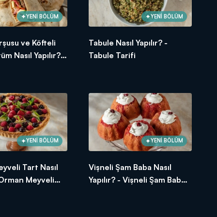
YENİ BÖLÜM
YENİ BÖLÜM
şusu ve Köfteli
Tabule Nasıl Yapılır? -
üm Nasıl Yapılır? -
Tabule Tarifi
avaş Dürüm Tarifi
YENİ BÖLÜM
YENİ BÖLÜM
veli Tart Nasıl
Vişneli Şam Baba Nasıl
- Orman Meyveli
Yapılır? - Vişneli Şam Baba
i
Tarifi