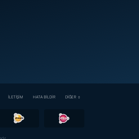
İLETİŞİM
HATA BİLDİR
DİĞER
dır.