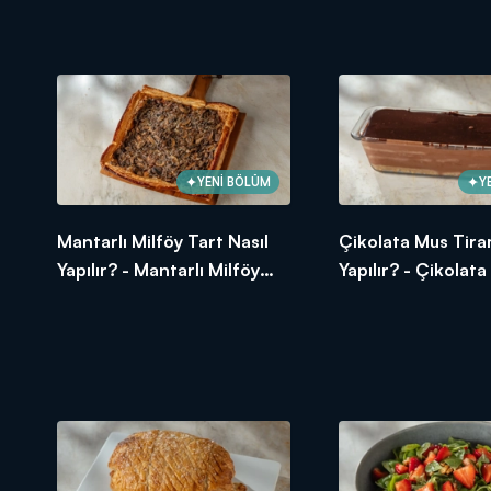
Somon Tarifi
YENİ BÖLÜM
Y
Mantarlı Milföy Tart Nasıl
Çikolata Mus Tira
Yapılır? - Mantarlı Milföy
Yapılır? - Çikolat
Tart Tarifi
Tiramisu Tarifi