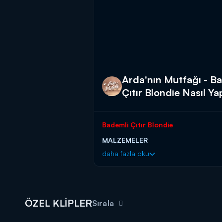
Arda'nın Mutfağı - Bad
Çıtır Blondie Nasıl Yap
Bademli Çıtır Blondie
MALZEMELER
daha fazla oku
Tabanı için;
3 adet dikdörtgen milföy
Pudra şekeri
Blondie için;
ÖZEL KLİPLER
220 gr tereyağı
Sırala
200 gr esmer şeker