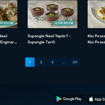
ENİ BÖLÜM
YENİ BÖLÜM
Nasıl
Supangle Nasıl Yapılır? -
Köz Pırasa
ı Enginar
Supangle Tarifi
Köz Pırasa
1
2
3
...
29