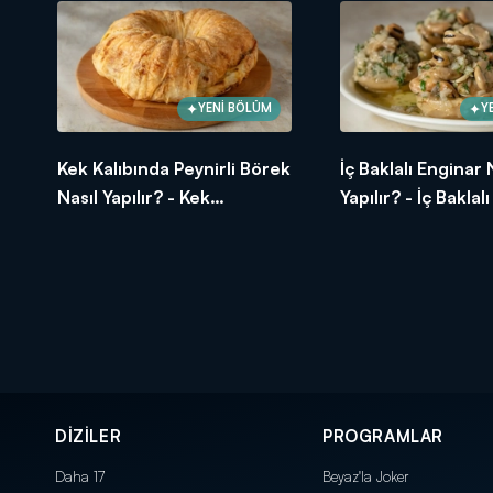
YENİ BÖLÜM
Y
Kek Kalıbında Peynirli Börek
İç Baklalı Enginar 
Nasıl Yapılır? - Kek
Yapılır? - İç Baklal
Kalıbında Peynirli Börek
Tarifi
Tarifi
DİZİLER
PROGRAMLAR
Daha 17
Beyaz'la Joker