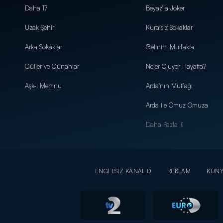
Daha 17
Beyaz'la Joker
Uzak Şehir
Kuralsız Sokaklar
Arka Sokaklar
Gelinim Mutfakta
Güller ve Günahlar
Neler Oluyor Hayatta?
Aşk-ı Memnu
Arda'nın Mutfağı
Arda ile Omuz Omuza
Daha Fazla
ENGELSİZ KANAL D
REKLAM
KÜN