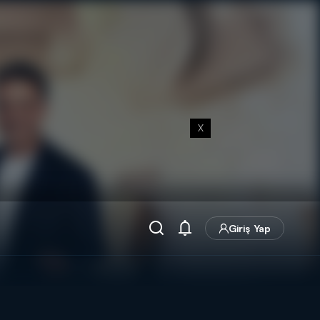
X
Giriş Yap