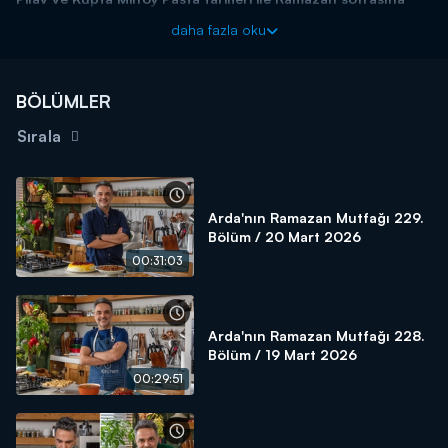
lezzet kattı.
daha fazla oku
Kendine has üslubu, sunum tarzı ve hazırladığı birbirinden
lezzetli yemekler ile izleyicinin beğenisini kazanan şef Arda
Türkmen, Ramazan ayı boyunca
“Arda’nın Ramazan Mutfağı”
BÖLÜMLER
ile ekrana geliyor.
Sırala
Pazar günleri hariç her gün yayınlanacak olan programın bu
bölümünde
Mercimekli Karnıyarık, Tel Şehriyeli Zerdeçallı
Pilav ve Kupta Milföy Pasta
tarifleri ekrana geldi.
Usta şef Arda Türkmen'in sunduğu "Arda'nın Ramazan
Arda'nın Ramazan Mutfağı 229.
Bölüm / 20 Mart 2026
Mutfağı" programı, Ramazan boyunca her gün Kanal D'de!
00:31:03
Arda'nın Ramazan Mutfağı 228.
Bölüm / 19 Mart 2026
00:29:51