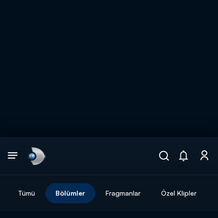
Arama
muhteşem ikili
ARAMA SONUÇLARI
Tümü
Bölümler
Fragmanlar
Özel Klipler
DİĞER SONUÇLAR