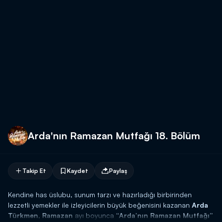
Arda'nın Ramazan Mutfağı 18. Bölüm
Takip Et
Kaydet
Paylaş
Kendine has üslubu, sunum tarzı ve hazırladığı birbirinden
lezzetli yemekler ile izleyicilerin büyük beğenisini kazanan
Arda
Türkmen
,
Ramazan
ayı boyunca
“Arda’nın Ramazan Mutfağı”