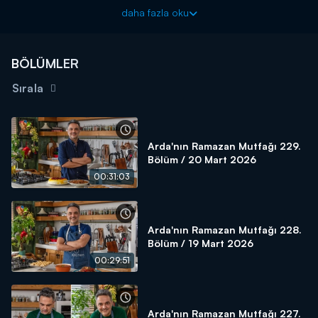
ile ekrana geliyor.
daha fazla oku
Cumartesi
günü 13.00'da
yayınlanan programın bu
bölümünde;
Mahluta Çorbası, Geleli Kebabı ve Kaymaklı
Muska Kadayıfı
tarifleri ekrana geldi.
BÖLÜMLER
Arda’nın Ramazan Mutfağı hafta içi her gün saat 11.45’te ve
Sırala
cumartesi günü saat 13.00'da Kanal D’de!
Arda'nın Ramazan Mutfağı 229.
Bölüm / 20 Mart 2026
00:31:03
Arda'nın Ramazan Mutfağı 228.
Bölüm / 19 Mart 2026
00:29:51
Arda'nın Ramazan Mutfağı 227.