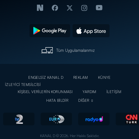
Tüm Uygulamalarımız
ENGELSİZ KANAL D
REKLAM
KÜNYE
İZLEYİCİ TEMSİLCİSİ
KİŞİSEL VERİLERİN KORUNMASI
YARDIM
İLETİŞİM
HATA BİLDİR
DİĞER
KANAL D © 2026. Her Hakkı Saklıdır.