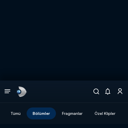
Arama
muhteşem ikili
ARAMA SONUÇLARI
Tümü
Bölümler
Fragmanlar
Özel Klipler
DİĞER SONUÇLAR