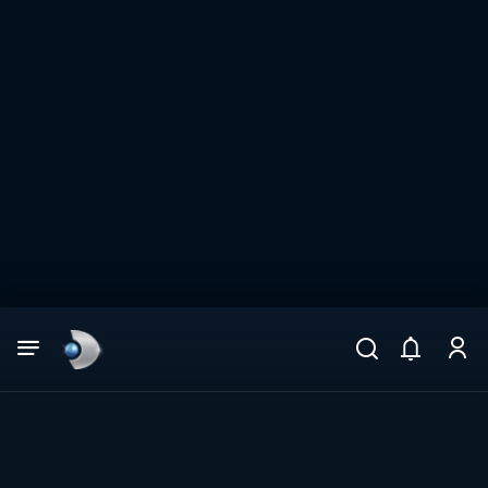
Arama
muhteşem ikili
ARAMA SONUÇLARI
DİĞER SONUÇLAR