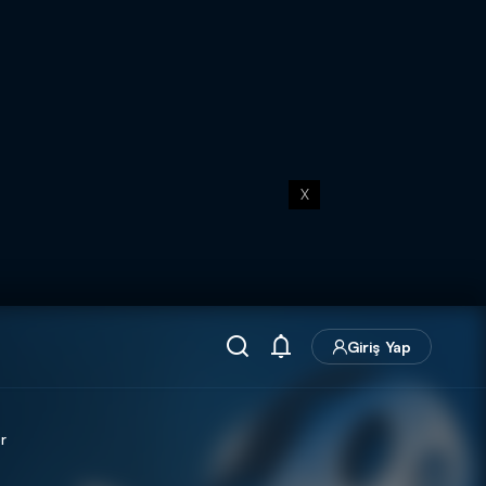
X
Giriş Yap
r