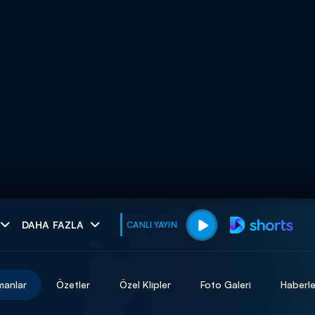
muhteşem ikili
DAHA FAZLA
CANLI YAYIN
I
manlar
Özetler
Özel Klipler
Foto Galeri
Haberle