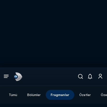
Arama
muhteşem ikili
ARAMA SONUÇLARI
Tümü
Bölümler
Fragmanlar
Özetler
Özel
DİĞER SONUÇLAR