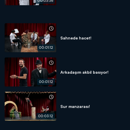
00:03:36
Sahnede hacet!
00:01:12
Arkadaşım akbil basıyor!
00:01:12
Sur manzarası!
00:03:12