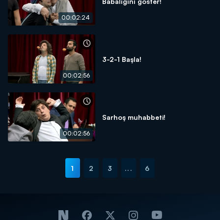
Babalığını göster!
00:02:24
3-2-1 Başla!
00:02:56
Sarhoş muhabbeti!
00:02:56
1
2
3
...
6