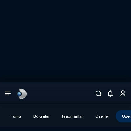
Arama
muhteşem ikili
ARAMA SONUÇLARI
Tümü
Bölümler
Fragmanlar
Özetler
Özel
DİĞER SONUÇLAR