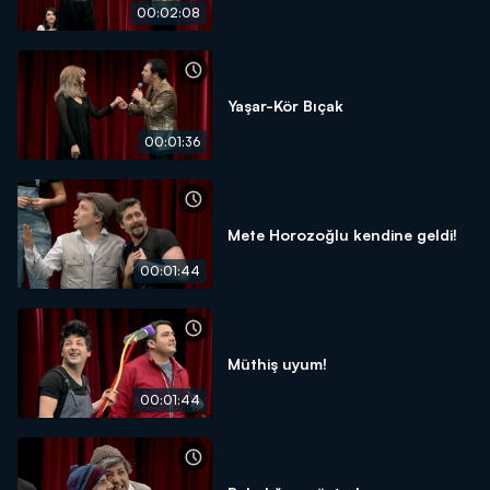
00:02:08
Yaşar-Kör Bıçak
00:01:36
Mete Horozoğlu kendine geldi!
00:01:44
Müthiş uyum!
00:01:44