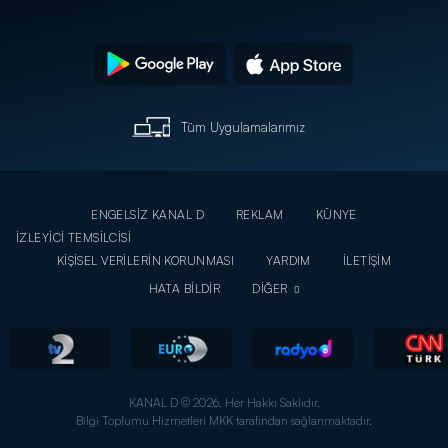
Tüm Uygulamalarımız
ENGELSİZ KANAL D
REKLAM
KÜNYE
İZLEYİCİ TEMSİLCİSİ
KİŞİSEL VERİLERİN KORUNMASI
YARDIM
İLETİŞİM
HATA BİLDİR
DİĞER
KANAL D © 2026. Her Hakkı Saklıdır.
Bilgi Toplumu Hizmetleri MKK tarafından sağlanmaktadır.