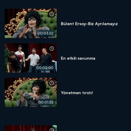
Bülent Ersoy-Biz Ayrılamayız
00:03:52
En etkili savunma
00:02:00
Yönetmen tırstı!
00:01:52