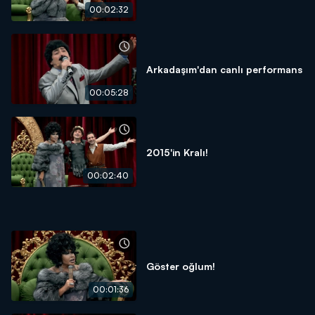
00:02:32
Arkadaşım'dan canlı performans
00:05:28
2015'in Kralı!
00:02:40
Göster oğlum!
00:01:36