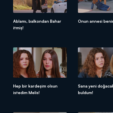
Ablamı, balkondan Bahar
Onun annesi beni
itmiş!
Hep bir kardeşim olsun
Sana yeni doğaca
istedim Melis!
buldum!