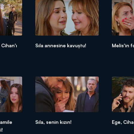
 Cihan'ı
Sıla annesine kavuştu!
Melis'in f
hamile
Sıla, senin kızın!
Ege, Ciha
i!