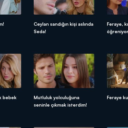
m!
Ceylan sandığın kişi aslında
Feraye, kı
Seda!
öğreniyor
k bebek
Mutluluk yolculuğuna
Feraye ku
seninle çıkmak isterdim!