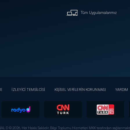
Tüm Uygulamalarımız
YE
İZLEYİCİ TEMSİLCİSİ
KİŞİSEL VERİLERİN KORUNMASI
YARDIM
AL D © 2026. Her Hakkı Saklıdır.
Bilgi Toplumu Hizmetleri MKK tarafından sağlanmakta