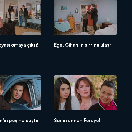
oyası ortaya çıktı!
Ege, Cihan'ın sırrına ulaştı!
n'ın peşine düştü!
Senin annen Feraye!