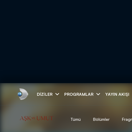
Arama
DIZILER
PROGRAMLAR
YAYIN AKIŞI
ARAMA SONUÇLAR
Tümü
Bölümler
Frag