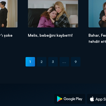
'ı şoke
Melis, bebeğini kaybetti!
Bahar, Fe
tehdit ett
1
2
3
...
9