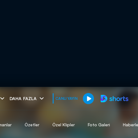
muhteşem ikili
DAHA FAZLA
CANLI YAYIN
I
manlar
Özetler
Özel Klipler
Foto Galeri
Haberle