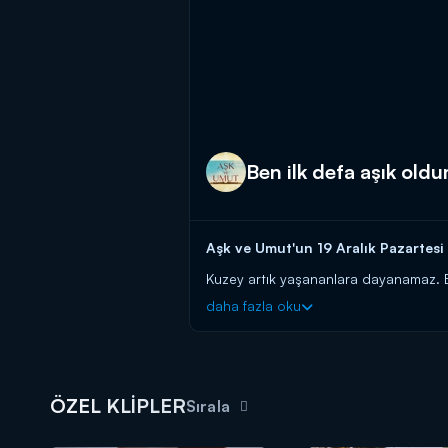
Ben ilk defa aşık oldu
Aşk ve Umut'un 19 Aralık Pazartesi 
Kuzey artık yaşananlara dayanamaz. Bü
olacaktır.
daha fazla oku
Aşk ve Umut yeni bölümleriyle hafta
ÖZEL KLİPLER
Sırala