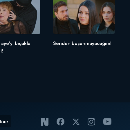
raye'yi bıçakla
Senden boşanmayacağım!
i!