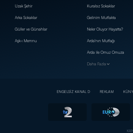
Uzak Şehir
Kuralsız Sokaklar
Arka Sokaklar
Gelinim Mutfakta
Güller ve Günahlar
Neler Oluyor Hayatta?
Aşk-ı Memnu
Arda'nın Mutfağı
Arda ile Omuz Omuza
Daha Fazla
ENGELSİZ KANAL D
REKLAM
KÜN
KAN