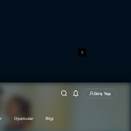
X
Giriş Yap
r
Oyuncular
Bilgi