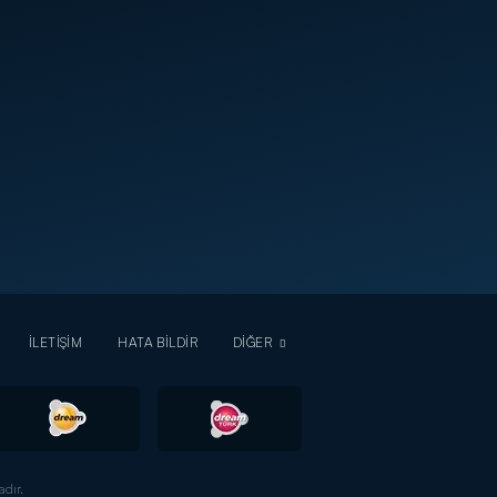
İLETİŞİM
HATA BİLDİR
DİĞER
dır.