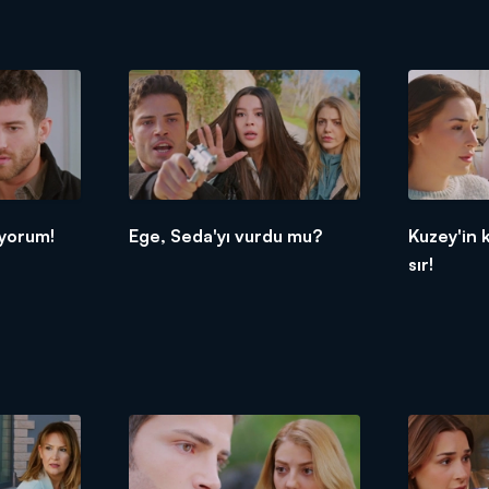
iyorum!
Ege, Seda'yı vurdu mu?
Kuzey'in k
sır!