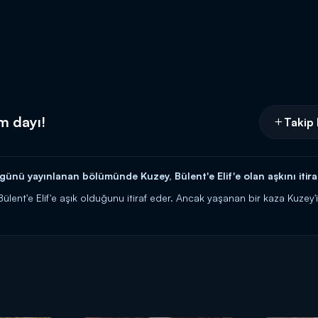
m dayı!
Takip 
günü yayınlanan bölümünde Kuzey, Bülent'e Elif'e olan aşkını itira
lent'e Elif'e aşık olduğunu itiraf eder. Ancak yaşanan bir kaza Kuzey
 içi her gün saat 16.00'da Kanal D'de!