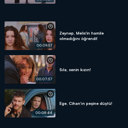
Zeynep, Melis'in hamile
olmadığını öğrendi!
00:09:57
Sıla, senin kızın!
00:07:57
Ege, Cihan'ın peşine düştü!
00:08:44