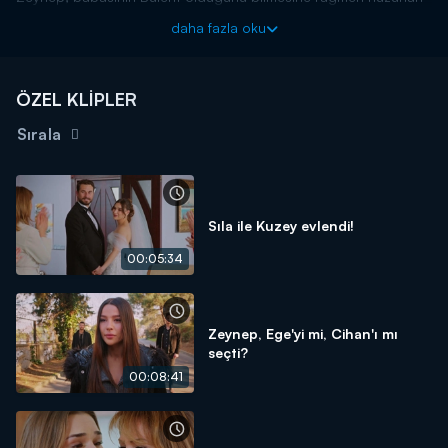
kaçmaması adına Feraye'ye babasının Taylan olduğunu söyler.
daha fazla oku
Aşk ve Umut yeni bölümleriyle hafta içi her gün saat 16.00'da
Kanal D'de!
ÖZEL KLİPLER
Sırala
Sıla ile Kuzey evlendi!
00:05:34
Zeynep, Ege'yi mi, Cihan'ı mı
seçti?
00:08:41