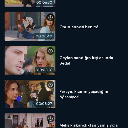
00:06:30
Onun annesi benim!
00:06:40
Ceylan sandığın kişi aslında
Seda!
00:08:01
Feraye, kızının yaşadığını
öğreniyor!
00:08:27
Melis kıskançlıktan yanlış yola