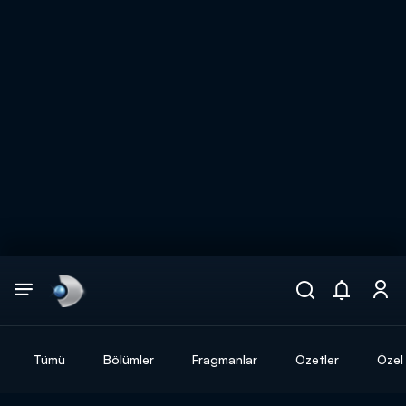
Arama
muhteşem ikili
ARAMA SONUÇLARI
Tümü
Bölümler
Fragmanlar
Özetler
Özel 
DİĞER SONUÇLAR