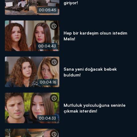
giriyor!
00:05:45
Hep bir kardeşim olsun istedim
Melis!
00:04:43
Sana yeni doğacak bebek
buldum!
00:04:16
Mutluluk yolculuğuna seninle
çıkmak isterdim!
00:04:33