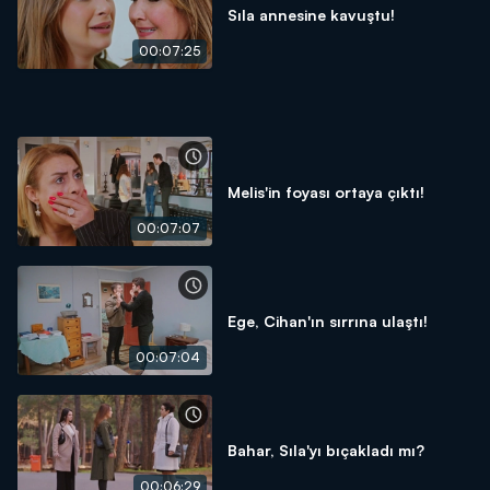
Sıla annesine kavuştu!
00:07:25
Melis'in foyası ortaya çıktı!
00:07:07
Ege, Cihan'ın sırrına ulaştı!
00:07:04
Bahar, Sıla'yı bıçakladı mı?
00:06:29