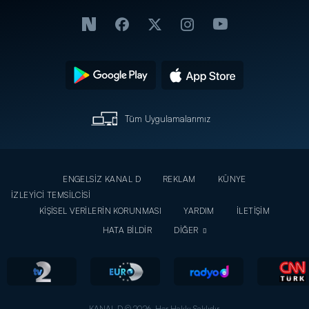
Tüm Uygulamalarımız
ENGELSİZ KANAL D
REKLAM
KÜNYE
İZLEYİCİ TEMSİLCİSİ
KİŞİSEL VERİLERİN KORUNMASI
YARDIM
İLETİŞİM
HATA BİLDİR
DİĞER
KANAL D © 2026. Her Hakkı Saklıdır.