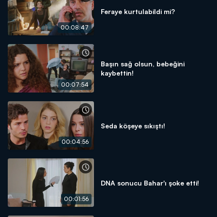
Feraye kurtulabildi mi?
00:08:47
Başın sağ olsun, bebeğini
kaybettin!
00:07:54
Seda köşeye sıkıştı!
00:04:56
DNA sonucu Bahar'ı şoke etti!
00:01:56