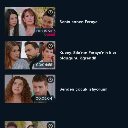
Senin annen Feraye!
00:06:50
Kuzey, Sıla'nın Feraye'nin kızı
olduğunu öğrendi!
00:04:58
Senden çocuk istiyorum!
00:06:04