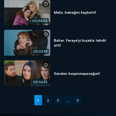
Melis, bebeğini kaybetti!
00:04:03
Bahar, Feraye'yi bıçakla tehdit
etti!
00:03:59
Senden boşanmayacağım!
00:06:32
1
2
3
...
9