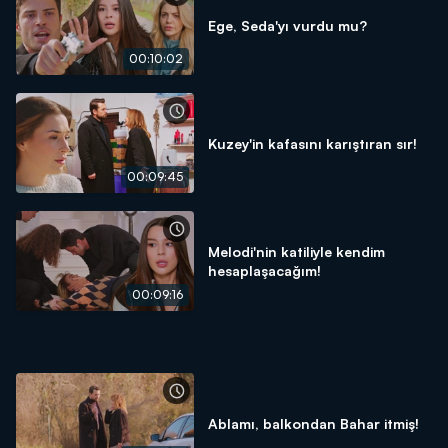
Ege, Seda'yı vurdu mu?
00:10:02
Kuzey'in kafasını karıştıran sır!
00:09:45
Melodi'nin katiliyle kendim
hesaplaşacağım!
00:09:16
Ablamı, balkondan Bahar itmiş!