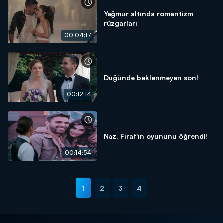
Yağmur altında romantizm
rüzgarları
00:04:17
Düğünde beklenmeyen son!
00:12:14
Naz, Fırat'ın oyununu öğrendi!
00:14:54
1
2
3
4