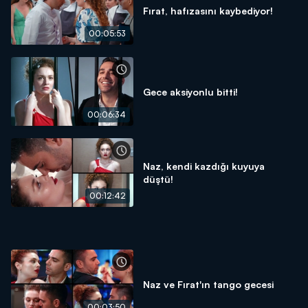
Fırat, hafızasını kaybediyor!
00:05:53
Gece aksiyonlu bitti!
00:06:34
Naz, kendi kazdığı kuyuya
düştü!
00:12:42
Naz ve Fırat'ın tango gecesi
00:03:50