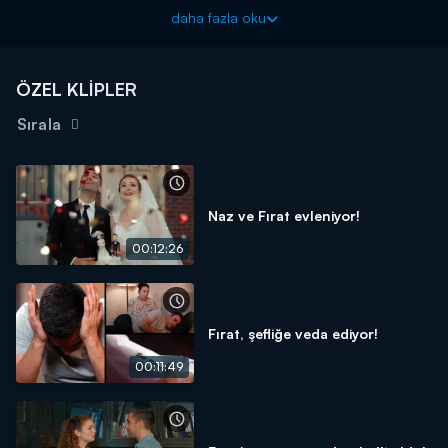
bu durumu ciddiye dökmek isteyen Ergin ise başka düşünceler
daha fazla oku
içindedir. Ancak Şebnem'in ciddi ilişki konusundaki düşünceleri
Ergin'i hayal kırıklığına uğratır.
Aşkın Tarifi yeni bölümüyle Pazartesi 20.00'de Kanal D'de!
ÖZEL KLİPLER
Sırala
Naz ve Fırat evleniyor!
00:12:26
Fırat, şefliğe veda ediyor!
00:11:49