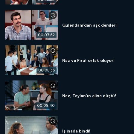
Gülendam’dan aşk dersleri!
00:07:52
Naz ve Fırat ortak oluyor!
00:08:35
Naz, Taylan’ın eline düştü!
00:08:40
İş inada bindi!