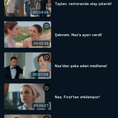
Taylan, restoranda olay çıkardı!
00:04:06
Şebnem, Naz'a ayarı verdi!
00:02:25
Naz'dan şoke eden misilleme!
00:07:04
Naz, Fırat'tan etkileniyor!
00:06:27