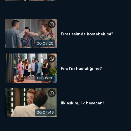
Fırat aslında köstebek mi?
00:07:20
Fırat'ın hastalığı ne?
00:09:28
İlk aşkım, ilk heyecan!
00:04:49