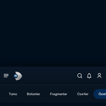
Arama
muhteşem ikili
ARAMA SONUÇLARI
Tümü
Bölümler
Fragmanlar
Özetler
Özel
DİĞER SONUÇLAR