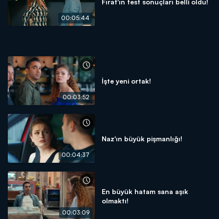
Fırat'ın test sonuçları belli oldu!
00:05:44
İşte yeni ortak!
00:03:52
Naz'ın büyük pişmanlığı!
00:04:37
En büyük hatam sana aşık
olmaktı!
00:03:09