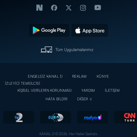
Tüm Uygulamalarımız
ENGELSİZ KANAL D
REKLAM
KÜNYE
İZLEYİCİ TEMSİLCİSİ
KİŞİSEL VERİLERİN KORUNMASI
YARDIM
İLETİŞİM
HATA BİLDİR
DİĞER
KANAL D © 2026. Her Hakkı Saklıdır.