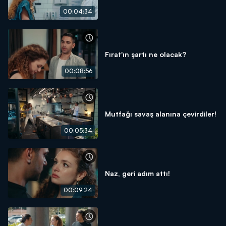
00:04:34
Fırat'ın şartı ne olacak?
00:08:56
Mutfağı savaş alanına çevirdiler!
00:05:34
Naz, geri adım attı!
00:09:24