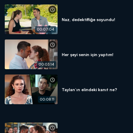
Naz, dedektifliğe soyundu!
00:07:04
Her şeyi senin için yaptım!
00:03:14
Taylan’ın elindeki kanıt ne?
00:08:11