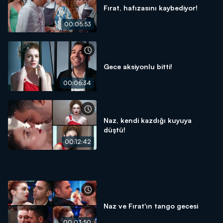
Fırat, hafızasını kaybediyor!
00:05:53
Gece aksiyonlu bitti!
00:06:34
Naz, kendi kazdığı kuyuya
düştü!
00:12:42
Naz ve Fırat'ın tango gecesi
00:03:50