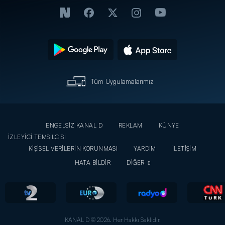
Tüm Uygulamalarımız
ENGELSİZ KANAL D
REKLAM
KÜNYE
İZLEYİCİ TEMSİLCİSİ
KİŞİSEL VERİLERİN KORUNMASI
YARDIM
İLETİŞİM
HATA BİLDİR
DİĞER
KANAL D © 2026. Her Hakkı Saklıdır.