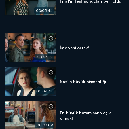
Fırat'ın test sonuçları belli oldu!
00:05:44
İşte yeni ortak!
00:03:52
Naz'ın büyük pişmanlığı!
00:04:37
En büyük hatam sana aşık
olmaktı!
00:03:09