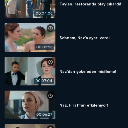
Taylan, restoranda olay çıkardı!
00:04:06
Şebnem, Naz'a ayarı verdi!
00:02:25
Naz'dan şoke eden misilleme!
00:07:04
Naz, Fırat'tan etkileniyor!
00:06:27