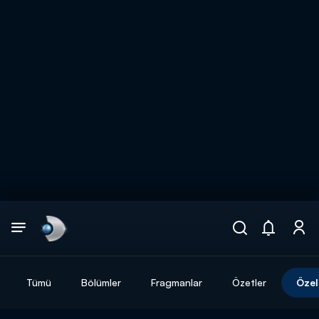
Arama
muhteşem ikili
ARAMA SONUÇLARI
Tümü
Bölümler
Fragmanlar
Özetler
Özel
DİĞER SONUÇLAR