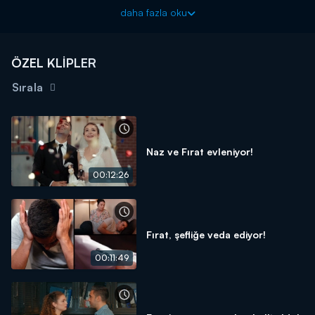
niyetinde değildir ve kendini affettirmek için her yolu dener. Peki
daha fazla oku
Sevi, Bora'yı affedecek mi?
Aşkın Tarifi yeni bölümüyle Pazartesi 20.00'de Kanal D'de!
ÖZEL KLİPLER
Sırala
Naz ve Fırat evleniyor!
00:12:26
Fırat, şefliğe veda ediyor!
00:11:49