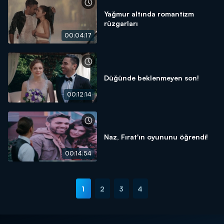
Yağmur altında romantizm
rüzgarları
00:04:17
Düğünde beklenmeyen son!
00:12:14
Naz, Fırat'ın oyununu öğrendi!
00:14:54
1
2
3
4