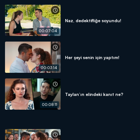
Naz, dedektifliğe soyundu!
00:07:04
Her şeyi senin için yaptım!
00:03:14
Taylan’ın elindeki kanıt ne?
00:08:11