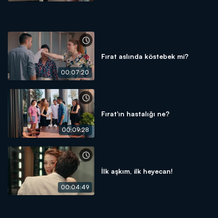
Fırat aslında köstebek mi?
00:07:20
Fırat'ın hastalığı ne?
00:09:28
İlk aşkım, ilk heyecan!
00:04:49