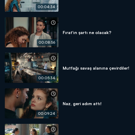
00:04:34
Fırat'ın şartı ne olacak?
00:08:56
Mutfağı savaş alanına çevirdiler!
00:05:34
Naz, geri adım attı!
00:09:24