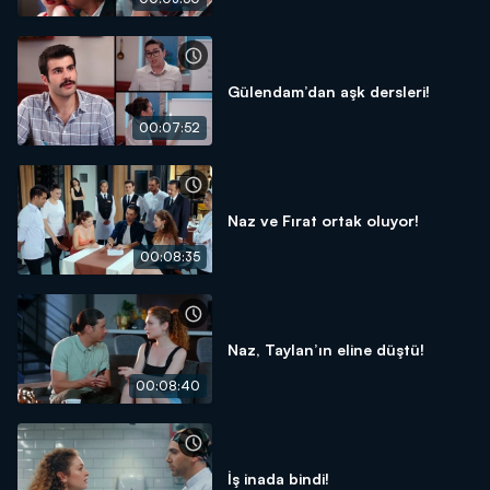
Gülendam’dan aşk dersleri!
00:07:52
Naz ve Fırat ortak oluyor!
00:08:35
Naz, Taylan’ın eline düştü!
00:08:40
İş inada bindi!