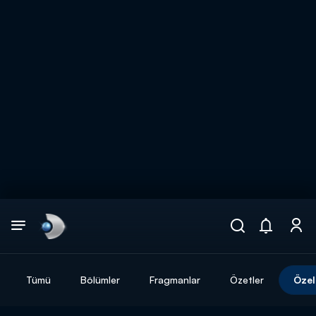
Arama
muhteşem ikili
ARAMA SONUÇLARI
Tümü
Bölümler
Fragmanlar
Özetler
Özel
DİĞER SONUÇLAR