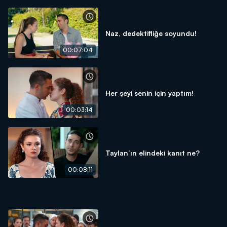
Naz, dedektifliğe soyundu!
00:07:04
Her şeyi senin için yaptım!
00:03:14
Taylan’ın elindeki kanıt ne?
00:08:11