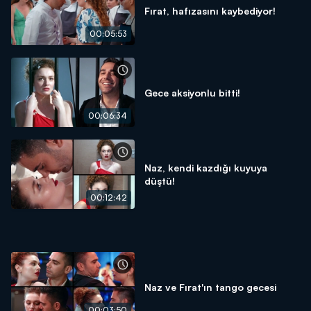
Fırat, hafızasını kaybediyor!
00:05:53
Gece aksiyonlu bitti!
00:06:34
Naz, kendi kazdığı kuyuya
düştü!
00:12:42
Naz ve Fırat'ın tango gecesi
00:03:50