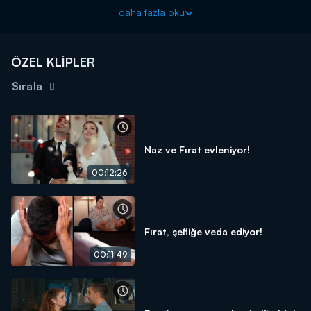
da bu sırada restorana gelen Arda Türkmen gördükleri
daha fazla oku
karşısında şoke oluyor!
Aşkın Tarifi yeni bölümüyle Pazartesi 20.00'de Kanal D'de!
ÖZEL KLİPLER
Sırala
Naz ve Fırat evleniyor!
00:12:26
Fırat, şefliğe veda ediyor!
00:11:49