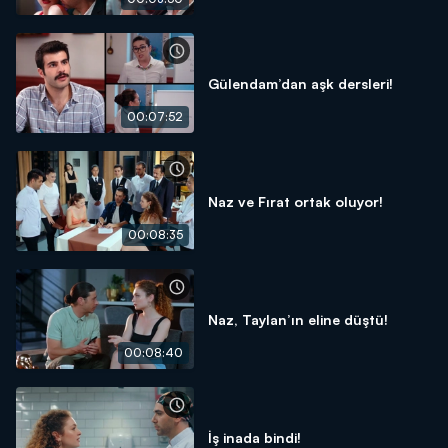
Gülendam’dan aşk dersleri!
00:07:52
Naz ve Fırat ortak oluyor!
00:08:35
Naz, Taylan’ın eline düştü!
00:08:40
İş inada bindi!