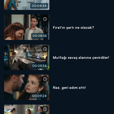
00:04:34
Fırat'ın şartı ne olacak?
00:08:56
Mutfağı savaş alanına çevirdiler!
00:05:34
Naz, geri adım attı!
00:09:24