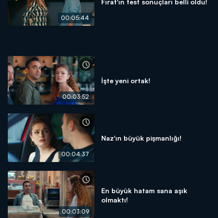
Fırat'ın test sonuçları belli oldu!
00:05:44
İşte yeni ortak!
00:03:52
Naz'ın büyük pişmanlığı!
00:04:37
En büyük hatam sana aşık
olmaktı!
00:03:09