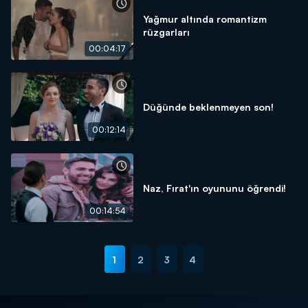
Yağmur altında romantizm
rüzgarları
00:04:17
Düğünde beklenmeyen son!
00:12:14
Naz, Fırat'ın oyununu öğrendi!
00:14:54
1
2
3
4