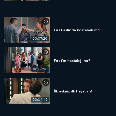
Fırat aslında köstebek mi?
00:07:20
Fırat'ın hastalığı ne?
00:09:28
İlk aşkım, ilk heyecan!
00:04:49