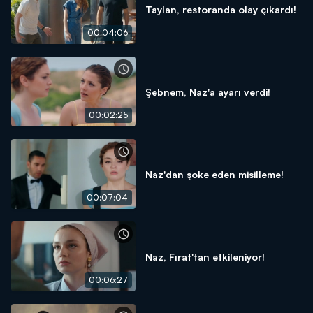
Taylan, restoranda olay çıkardı!
00:04:06
Şebnem, Naz'a ayarı verdi!
00:02:25
Naz'dan şoke eden misilleme!
00:07:04
Naz, Fırat'tan etkileniyor!
00:06:27