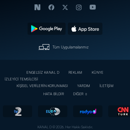
Tüm Uygulamalarımız
ENGELSİZ KANAL D
REKLAM
KÜNYE
İZLEYİCİ TEMSİLCİSİ
KİŞİSEL VERİLERİN KORUNMASI
YARDIM
İLETİŞİM
HATA BİLDİR
DİĞER
KANAL D © 2026. Her Hakkı Saklıdır.