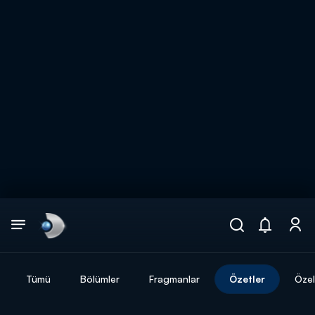
Arama
muhteşem ikili
ARAMA SONUÇLARI
Tümü
Bölümler
Fragmanlar
Özetler
Özel
DİĞER SONUÇLAR