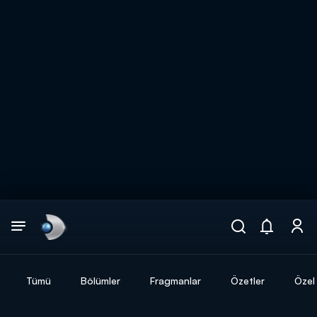
Arama
muhteşem ikili
ARAMA SONUÇLARI
Tümü
Bölümler
Fragmanlar
Özetler
Özel 
DİĞER SONUÇLAR