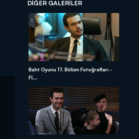
DİĞER GALERİLER
Baht Oyunu 17. Bölüm Fotoğrafları -
Fİ...