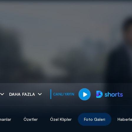
muhteşem ikili
DAHA FAZLA
CANLI YAYIN
I
manlar
Özetler
Özel Klipler
Foto Galeri
Haberle