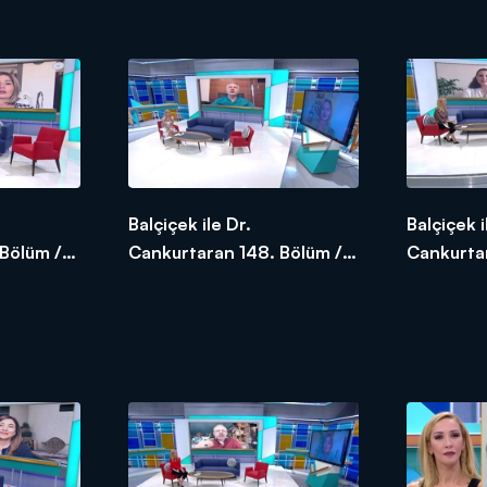
04.06.2020
03.06.2
Balçiçek ile Dr.
Balçiçek i
Bölüm /
Cankurtaran 148. Bölüm /
Cankurtar
28.05.2020
27.05.2