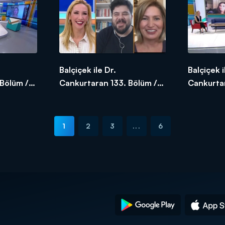
Balçiçek ile Dr.
Balçiçek i
Bölüm /
Cankurtaran 133. Bölüm /
Cankurtar
07.05.2020
06.05.2
1
2
3
...
6