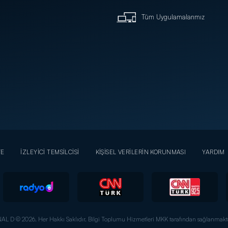
Tüm Uygulamalarımız
YE
İZLEYİCİ TEMSİLCİSİ
KİŞİSEL VERİLERİN KORUNMASI
YARDIM
AL D © 2026. Her Hakkı Saklıdır.
Bilgi Toplumu Hizmetleri MKK tarafından sağlanmakta