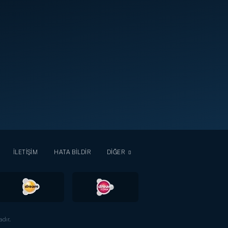
İLETİŞİM
HATA BİLDİR
DİĞER
dır.