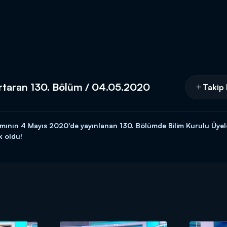
urtaran 130. Bölüm / 04.05.2020
Takip 
ramının 4 Mayıs 2020'de yayınlanan 130. Bölümde
Bilim Kurulu Üyel
k oldu!
i konular ile ilgili
Bilim Kurulu Üyeleri Prof. Dr. Figen Çizmeci Şene
erdiler.
ran'ın birlikte sundukları "Balçiçek ile Dr. Cankurtaran" adlı pro