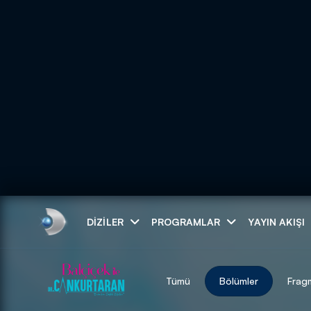
Arama
DIZILER
PROGRAMLAR
YAYIN AKIŞI
ARAMA SONUÇLAR
Tümü
Bölümler
Frag