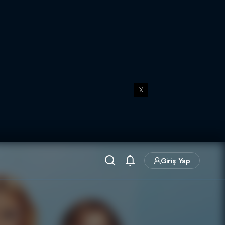
X
Giriş Yap