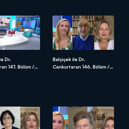
020
02.06.2020
le Dr.
Balçiçek ile Dr.
an 147. Bölüm /
Cankurtaran 146. Bölüm /
020
26.05.2020