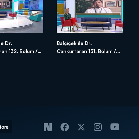
le Dr.
Balçiçek ile Dr.
an 132. Bölüm /
Cankurtaran 131. Bölüm /
020
05.05.2020