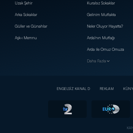
Uzak Şehir
Kuralsız Sokaklar
Arka Sokaklar
Gelinim Mutfakta
Güller ve Günahlar
Neler Oluyor Hayatta?
Aşk-ı Memnu
Arda'nın Mutfağı
Arda ile Omuz Omuza
Daha Fazla
ENGELSİZ KANAL D
REKLAM
KÜN
KAN