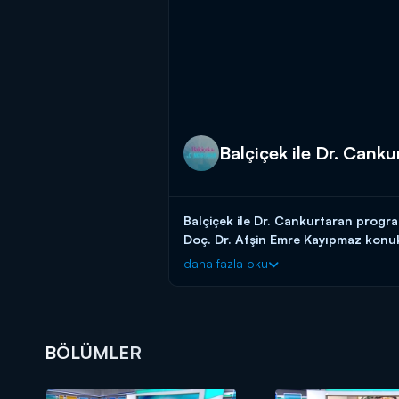
Balçiçek ile Dr. Cank
Balçiçek ile Dr. Cankurtaran prog
Doç. Dr. Afşin Emre Kayıpmaz konu
daha fazla oku
Koronavirüs hakkında halkın merak ettiğ
programa görüntülü bağlanarak bilgi v
Balçiçek İlter ve Dr. Özlem Cankurta
Kanal D'de!
BÖLÜMLER