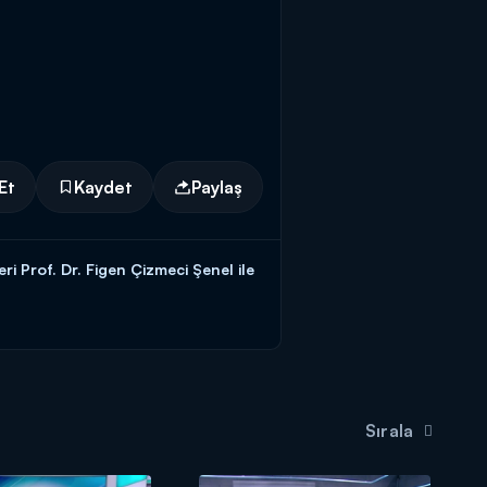
Et
Kaydet
Paylaş
eri Prof. Dr. Figen Çizmeci Şenel ile
l
ile
Doç. Dr. Afşin Emre Kayıpmaz
gram hafta içi her gün saat 07.30’da
Sırala