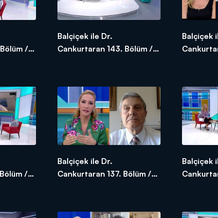
Balçiçek ile Dr.
Balçiçek i
 Bölüm /
Cankurtaran 143. Bölüm /
Cankurtar
21.05.2020
20.05.2
Balçiçek ile Dr.
Balçiçek i
Bölüm /
Cankurtaran 137. Bölüm /
Cankurtar
13.05.2020
12.05.20