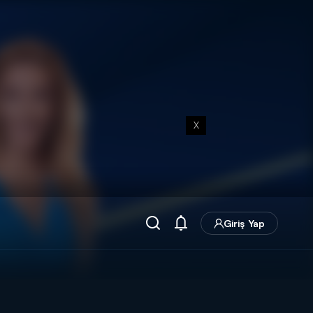
X
Giriş Yap