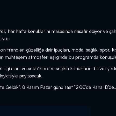
ter, her hafta konuklarını masasında misafir ediyor ve şa
iyor.
n trendler, güzelliğe dair ipuçları, moda, sağlık, spor, k
l’un muhteşem atmosferi eşliğinde bu programda konuşul
lı ilgi alanı ve sektörlerden seçkin konuklarını bizzat yer
eyicisiyle paylaşacak.
ete Geldik”, 8 Kasım Pazar günü saat 12.00’de Kanal D’de..