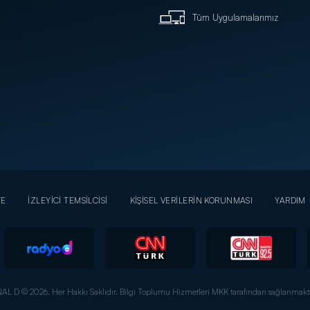
Tüm Uygulamalarımız
YE
İZLEYİCİ TEMSİLCİSİ
KİŞİSEL VERİLERİN KORUNMASI
YARDIM
AL D © 2026. Her Hakkı Saklıdır.
Bilgi Toplumu Hizmetleri MKK tarafından sağlanmakta