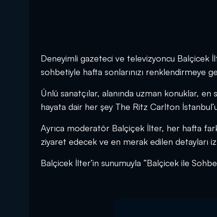
Deneyimli gazeteci ve televizyoncu Balçicek İl
sohbetiyle hafta sonlarınızı renklendirmeye gel
Ünlü sanatçılar, alanında uzman konuklar, en so
hayata dair her şey The Ritz Carlton İstanbu
Ayrıca moderatör Balçiçek İlter, her hafta fark
ziyaret edecek ve en merak edilen detayları izl
Balçicek İlter’in sunumuyla “Balçicek ile Sohb