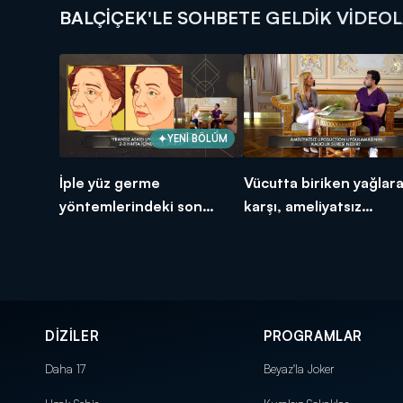
BALÇIÇEK'LE SOHBETE GELDIK VIDEOL
YENİ BÖLÜM
İple yüz germe
Vücutta biriken yağlar
yöntemlerindeki son
karşı, ameliyatsız
trendler neler?
liposuction mucizesi!
DİZİLER
PROGRAMLAR
Daha 17
Beyaz'la Joker