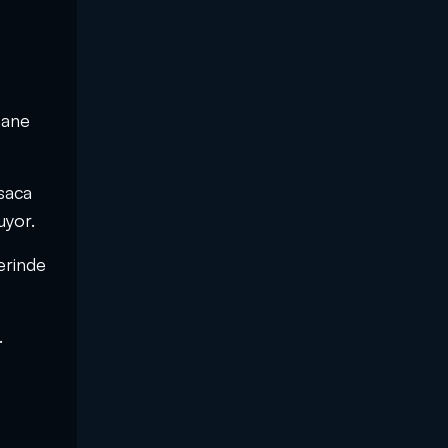
hane
ısaca
uyor.
lerinde
.