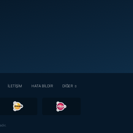
İLETİŞİM
HATA BİLDİR
DİĞER
dır.