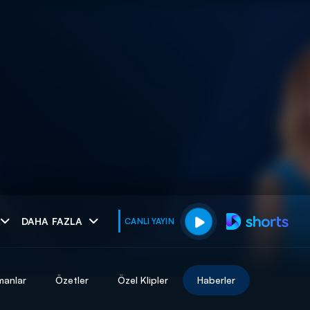
muhteşem ikili
DAHA FAZLA
CANLI YAYIN
I
manlar
Özetler
Özel Klipler
Haberler