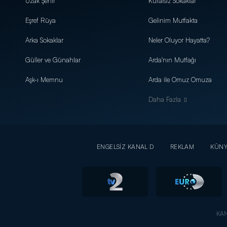
Uzak Şehir
Kuralsız Sokaklar
Eşref Rüya
Gelinim Mutfakta
Arka Sokaklar
Neler Oluyor Hayatta?
Güller ve Günahlar
Arda'nın Mutfağı
Aşk-ı Memnu
Arda ile Omuz Omuza
Daha Fazla
ENGELSİZ KANAL D
REKLAM
KÜN
KAN