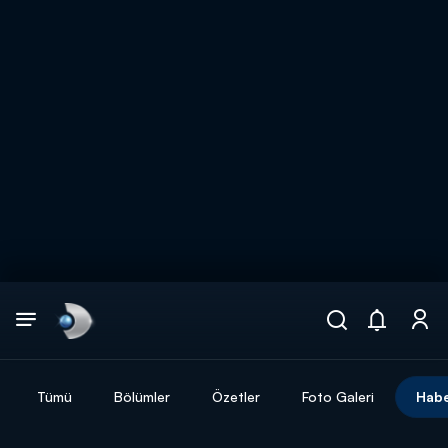
Arama
muhteşem ikili
ARAMA SONUÇLARI
Tümü
Bölümler
Özetler
Foto Galeri
Habe
DİĞER SONUÇLAR