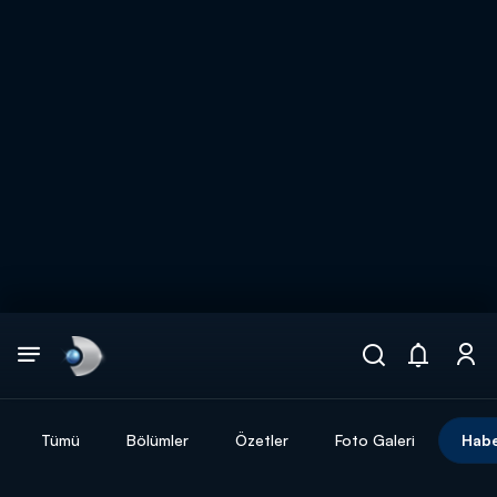
Arama
muhteşem ikili
ARAMA SONUÇLARI
Tümü
Bölümler
Özetler
Foto Galeri
Habe
DİĞER SONUÇLAR