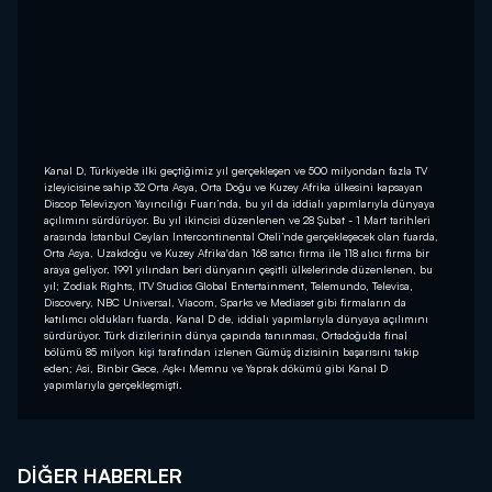
Kanal D, Türkiye’de ilki geçtiğimiz yıl gerçekleşen ve 500 milyondan fazla TV
izleyicisine sahip 32 Orta Asya, Orta Doğu ve Kuzey Afrika ülkesini kapsayan
Discop Televizyon Yayıncılığı Fuarı’nda, bu yıl da iddialı yapımlarıyla dünyaya
açılımını sürdürüyor. Bu yıl ikincisi düzenlenen ve 28 Şubat - 1 Mart tarihleri
arasında İstanbul Ceylan Intercontinental Oteli’nde gerçekleşecek olan fuarda,
Orta Asya, Uzakdoğu ve Kuzey Afrika'dan 168 satıcı firma ile 118 alıcı firma bir
araya geliyor. 1991 yılından beri dünyanın çeşitli ülkelerinde düzenlenen, bu
yıl; Zodiak Rights, ITV Studios Global Entertainment, Telemundo, Televisa,
Discovery, NBC Universal, Viacom, Sparks ve Mediaset gibi firmaların da
katılımcı oldukları fuarda, Kanal D de, iddialı yapımlarıyla dünyaya açılımını
sürdürüyor. Türk dizilerinin dünya çapında tanınması, Ortadoğu’da final
bölümü 85 milyon kişi tarafından izlenen Gümüş dizisinin başarısını takip
eden; Asi, Binbir Gece, Aşk-ı Memnu ve Yaprak dökümü gibi Kanal D
yapımlarıyla gerçekleşmişti.
DIĞER HABERLER