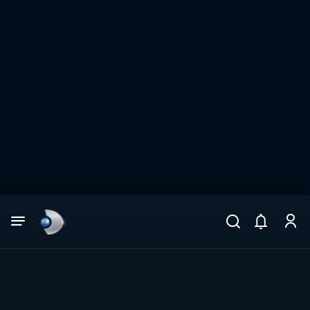
Arama
muhteşem ikili
ARAMA SONUÇLARI
DİĞER SONUÇLAR