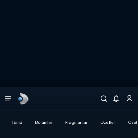
Arama
muhteşem ikili
ARAMA SONUÇLARI
Tümü
Bölümler
Fragmanlar
Özetler
Özel 
DİĞER SONUÇLAR