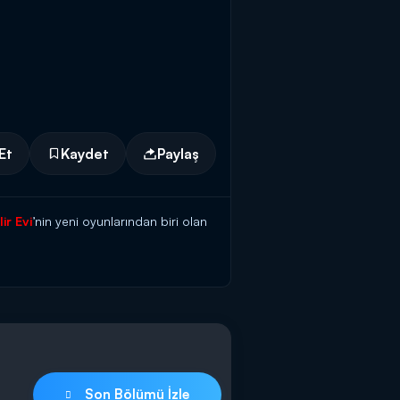
Et
Kaydet
Paylaş
ir Evi
’nin yeni oyunlarından biri olan
eri her doğru cevapta yapboz
rlanması hanımların tepki
Son Bölümü İzle