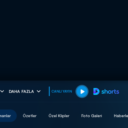
muhteşem ikili
DAHA FAZLA
CANLI YAYIN
I
manlar
Özetler
Özel Klipler
Foto Galeri
Haberle