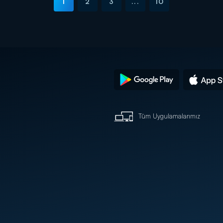
1
2
3
...
10
Tüm Uygulamalarımız