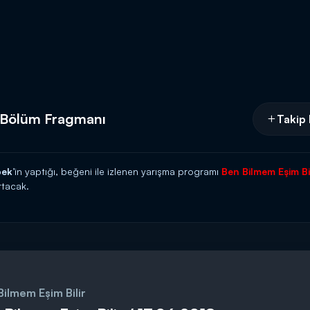
. Bölüm Fragmanı
Takip 
bek
’in yaptığı, beğeni ile izlenen yarışma programı
Ben Bilmem Eşim Bil
ırtacak.
ine kendileriyle ilgili soru soracaklar. Beyler sorulan sorulara verdikl
nin resmini tamamlamaya çalışacaklar. Ancak oyun sırasında beylerin zo
 Ağustos Çarşamba günü saat 16.00'da Kanal D'de!
Bilmem Eşim Bilir