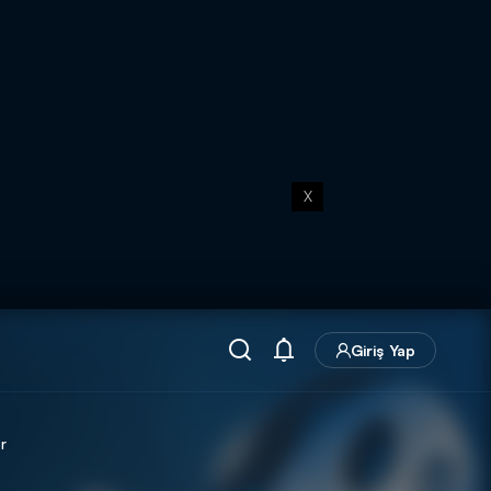
X
Giriş Yap
r