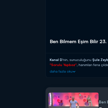
Ben Bilmem Eşim Bilir 23
Kanal D
’nin, sunuculuğunu
Şule Zey
"Sorulu Yapboz"
, hanımları fena çıld
daha fazla oku
Ben Bilmem Eşim Bilir
kadınları, eşler
parçalarını bir araya getirerek eşleri
göstermesine sebep olacak.
Ben Bilmem Eşim Bilir 23. Bölüm 10
Ben 