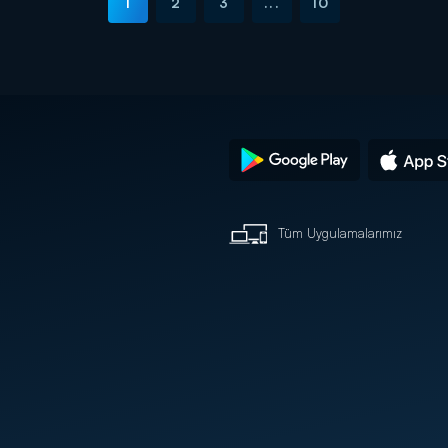
1
2
3
...
10
Tüm Uygulamalarımız