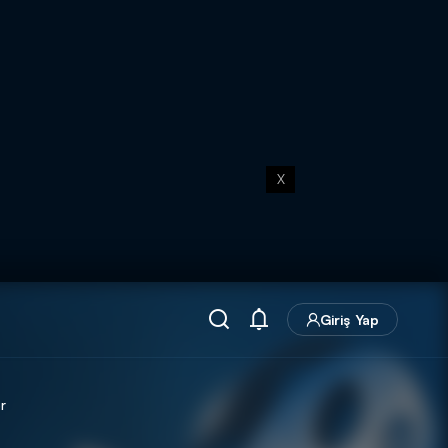
X
Giriş Yap
r