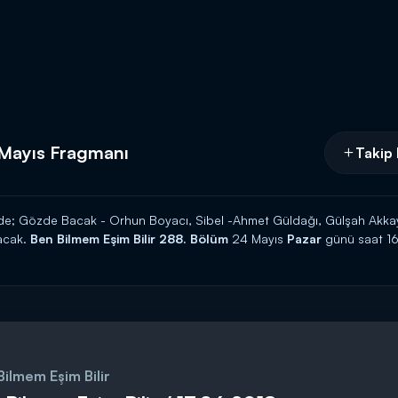
 Mayıs Fragmanı
Takip 
nde; Gözde Bacak - Orhun Boyacı, Sibel -Ahmet Güldağı, Gülşah Akkay
şacak.
Ben Bilmem Eşim Bilir 288. Bölüm
24 Mayıs
Pazar
günü saat 1
Bilmem Eşim Bilir