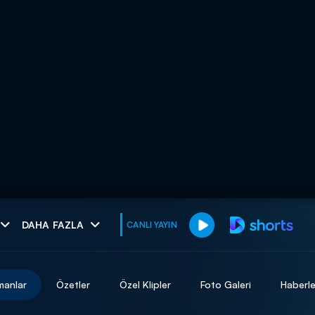
muhteşem ikili
DAHA FAZLA
CANLI YAYIN
I
manlar
Özetler
Özel Klipler
Foto Galeri
Haberle