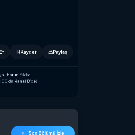
Et
Kaydet
Paylaş
a -Harun Yıldız
6:00'da
Kanal D
'de!
Son Bölümü İzle