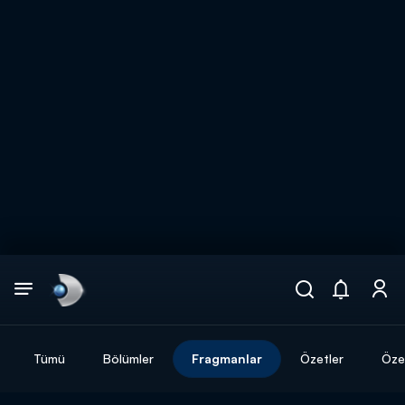
Arama
muhteşem ikili
ARAMA SONUÇLARI
Tümü
Bölümler
Fragmanlar
Özetler
Özel
DİĞER SONUÇLAR