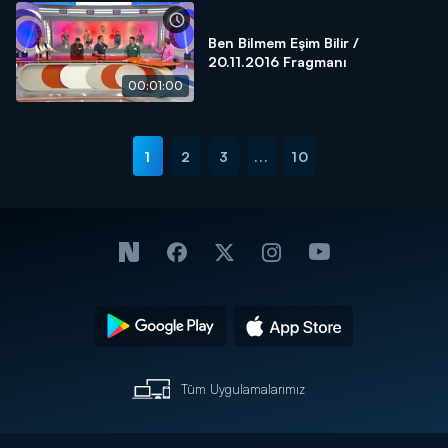
Ben Bilmem Eşim Bilir /
20.11.2016 Fragmanı
00:01:00
1
2
3
...
10
Tüm Uygulamalarımız