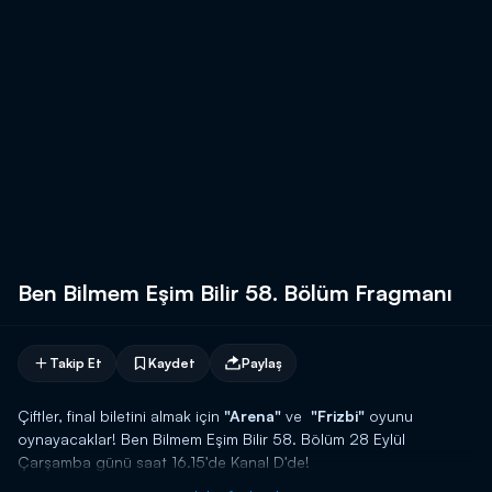
Ben Bilmem Eşim Bilir 58. Bölüm Fragmanı
Takip Et
Kaydet
Paylaş
Çiftler, final biletini almak için
"Arena"
ve
"Frizbi"
oyunu
oynayacaklar! Ben Bilmem Eşim Bilir 58. Bölüm 28 Eylül
Çarşamba günü saat 16.15'de Kanal D'de!