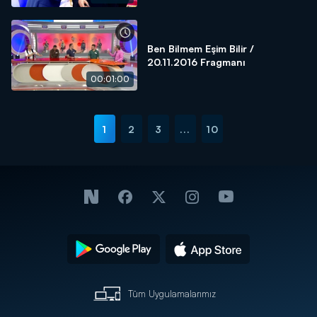
Ben Bilmem Eşim Bilir /
20.11.2016 Fragmanı
00:01:00
1
2
3
...
10
Tüm Uygulamalarımız