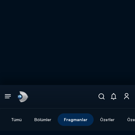
Arama
muhteşem ikili
ARAMA SONUÇLARI
Tümü
Bölümler
Fragmanlar
Özetler
Özel
DİĞER SONUÇLAR