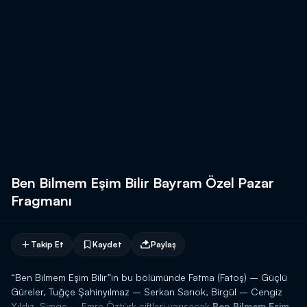
Ben Bilmem Eşim Bilir Bayram Özel Pazar
Fragmanı
Takip Et
Kaydet
Paylaş
“Ben Bilmem Eşim Bilir”in bu bölümünde Fatma (Fatoş) – Güçlü
Güreler, Tuğçe Şahinyılmaz – Serkan Sarıok, Birgül – Cengiz
Yıldız, Simge – Emre Öztürk çiftleri yarışacak.
Ben Bilmem Eşim