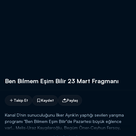
Ben Bilmem Eşim Bilir 23 Mart Fragmanı
Takip Et
Kaydet
Paylaş
Kanal D'nin sunuculuğunu İlker Ayrık'ın yaptığı sevilen yarışma
programı "Ben Bilmem Eşim Bilir"de Pazartesi büyük eğlence
var!.. Melis-Uraz Kaygılaroğlu, Begüm Öner-Ceyhun Fersoy,
Safiye Soyman-Faik Öztürk ve İmre-Nihat Altınkaya çiftleri