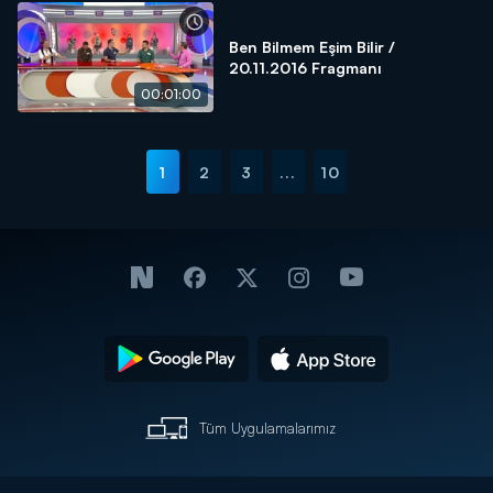
Ben Bilmem Eşim Bilir /
20.11.2016 Fragmanı
00:01:00
1
2
3
...
10
Tüm Uygulamalarımız