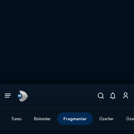
Arama
muhteşem ikili
ARAMA SONUÇLARI
Tümü
Bölümler
Fragmanlar
Özetler
Özel
DİĞER SONUÇLAR