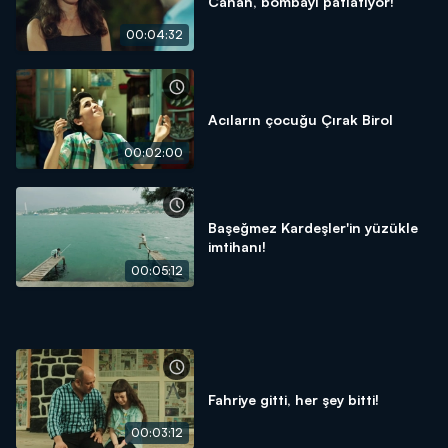
Canan, bombayı patlatıyor!
00:04:32
Acıların çocuğu Çırak Birol
00:02:00
Başeğmez Kardeşler'in yüzükle
imtihanı!
00:05:12
Fahriye gitti, her şey bitti!
00:03:12