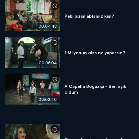
Peki bizim ablamız kim?
00:04:48
1 Milyonun olsa ne yaparsın?
00:05:04
A Capella Boğaziçi - Ben aşık
oldum
00:02:40