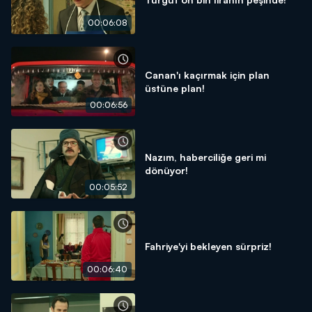
00:06:08
Canan'ı kaçırmak için plan
üstüne plan!
00:06:56
Nazım, haberciliğe geri mi
dönüyor!
00:05:52
Fahriye'yi bekleyen sürpriz!
00:06:40