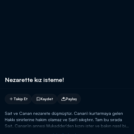
Nezarette kız isteme!
Takip Et
Kaydet
Paylaş
Sait ve Canan nezarete düşmüştür. Canan'ı kurtarmaya gelen
Hakkı sinirlerine hakim olamaz ve Sait'i sıkıştırır. Tam bu sırada
Sait, Canan'ın annesi Mukadder'den kızını ister ve bakın nasıl bir
cevapla karşılaşır.