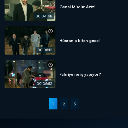
Genel Müdür Aziz!
00:04:48
Hüsranla biten gece!
00:05:12
Fahriye ne iş yapıyor?
00:05:52
1
2
3