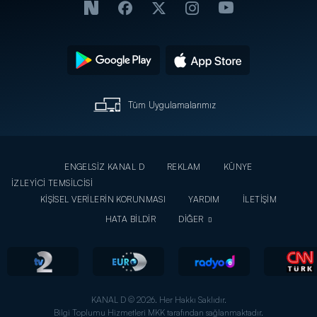
Tüm Uygulamalarımız
ENGELSİZ KANAL D
REKLAM
KÜNYE
İZLEYİCİ TEMSİLCİSİ
KİŞİSEL VERİLERİN KORUNMASI
YARDIM
İLETİŞİM
HATA BİLDİR
DİĞER
KANAL D © 2026. Her Hakkı Saklıdır.
Bilgi Toplumu Hizmetleri MKK tarafından sağlanmaktadır.