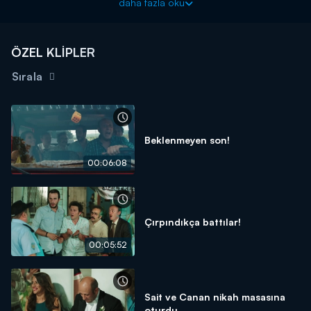
daha fazla oku
ÖZEL KLİPLER
Sırala
Beklenmeyen son!
00:06:08
Çırpındıkça battılar!
00:05:52
Sait ve Canan nikah masasına
oturdu