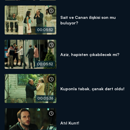
Sait ve Canan ilişkisi son mu
buluyor?
00:05:52
Aziz, hapisten çıkabilecek mi?
00:05:52
Kuponla tabak, çanak dert oldu!
00:05:36
Atıl Kunt!