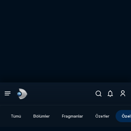
Arama
muhteşem ikili
ARAMA SONUÇLARI
Tümü
Bölümler
Fragmanlar
Özetler
Özel
DİĞER SONUÇLAR