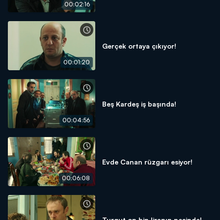
00:02:16
Gerçek ortaya çıkıyor!
00:01:20
Beş Kardeş iş başında!
00:04:56
Evde Canan rüzgarı esiyor!
00:06:08
Turgut on bin liranın peşinde!