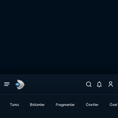
Arama
muhteşem ikili
ARAMA SONUÇLARI
Tümü
Bölümler
Fragmanlar
Özetler
Özel 
DİĞER SONUÇLAR