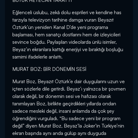
BÜYÜK HEYECAN YARATTI
Eğlenceli üslubu, zekâ dolu esprileri ve kendine has
tarzıyla televizyon tarihine damga vuran Beyazıt
Öztürk’ün yeniden Kanal D’de yeni programa
başlaması, hem sanatçı dostlarını hem de izleyicileri
sevince boğdu. Paylaşılan videolarda ünlü isimler,
Beyaz’ın ekranlara kattığı enerjiyi ve bıraktığı boşluğu
samimi ifadelerle anlattı.
MURAT BOZ: BİR DÖNEMİN SESİ
Murat Boz, Beyazıt Öztürk’e dair duygularını uzun ve
içten sözlerle dile getirdi. Beyaz’ı yalnızca bir şovmen
olarak değil, bir dönemin sesi ve hafızası olarak
tanımlayan Boz, birlikte geçirdikleri yıllarda ondan
sadece mesleki değil, insani anlamda da çok şey
öğrendiğini vurguladı. “Bu sadece yeni bir program
değil” diyen Murat Boz, Beyaz’la Joker’in Türkiye’nin
ekran başında aynı anda gülüp aynı duyguda