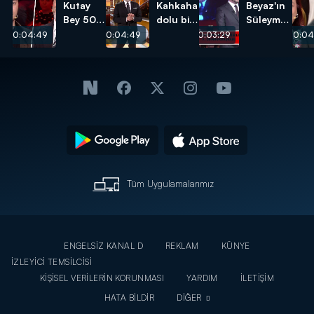
Kutay
Kahkaha
Beyaz'ın
Bey 500
dolu bir
Süleyman
bin lira
sezon...
Demirel
00:04:49
00:04:49
00:03:29
00:04
kazandı!
anısı!
Tüm Uygulamalarımız
ENGELSİZ KANAL D
REKLAM
KÜNYE
İZLEYİCİ TEMSİLCİSİ
KİŞİSEL VERİLERİN KORUNMASI
YARDIM
İLETİŞİM
HATA BİLDİR
DİĞER