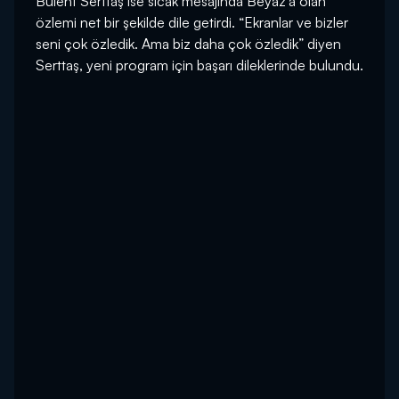
Bülent Serttaş ise sıcak mesajında Beyaz’a olan
özlemi net bir şekilde dile getirdi. “Ekranlar ve bizler
seni çok özledik. Ama biz daha çok özledik” diyen
Serttaş, yeni program için başarı dileklerinde bulundu.