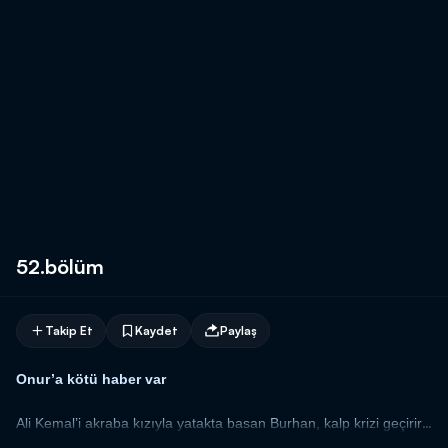
52.bölüm
Takip Et
Kaydet
Paylaş
Onur’a kötü haber var
Ali Kemal’i akraba kızıyla yatakta basan Burhan, kalp krizi geçirir,
Nadide şoka girer. Burhan’ın yokluğunda idareyi ele alan Nadide,