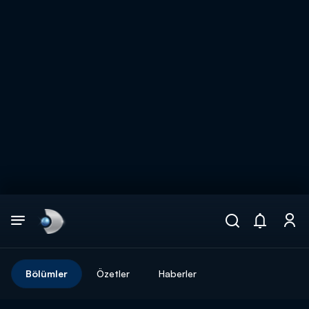
Arama
muhteşem ikili
ARAMA SONUÇLARI
Bölümler
Özetler
Haberler
DİĞER SONUÇLAR