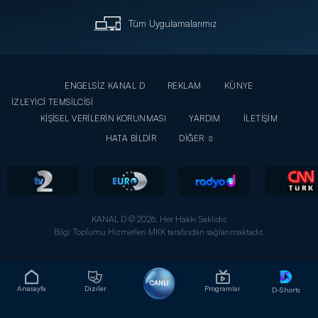
Tüm Uygulamalarımız
ENGELSİZ KANAL D
REKLAM
KÜNYE
İZLEYİCİ TEMSİLCİSİ
KİŞİSEL VERİLERİN KORUNMASI
YARDIM
İLETİŞİM
HATA BİLDİR
DİĞER
KANAL D © 2026. Her Hakkı Saklıdır.
Bilgi Toplumu Hizmetleri MKK tarafından sağlanmaktadır.
CANLI
Anasayfa
Diziler
Programlar
D-Shorts