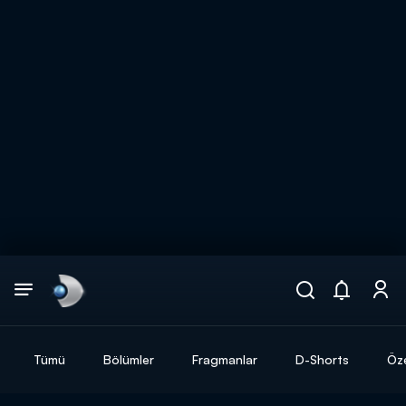
Arama
muhteşem ikili
ARAMA SONUÇLARI
Tümü
Bölümler
Fragmanlar
D-Shorts
Öze
DİĞER SONUÇLAR