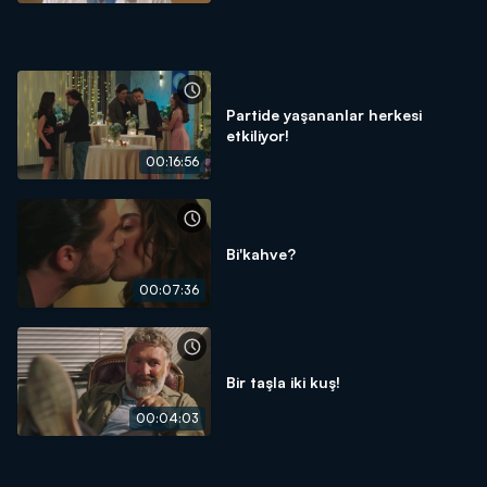
Partide yaşananlar herkesi
etkiliyor!
00:16:56
Bi'kahve?
00:07:36
Bir taşla iki kuş!
00:04:03