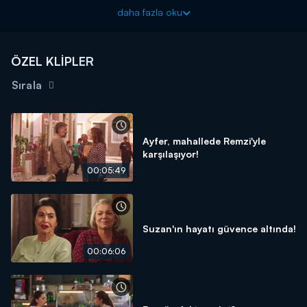
daha fazla oku
Bizi Birleştiren Hayat yeni bölümleriyle hafta içi her gün
17.15'te Kanal D'de!
ÖZEL KLİPLER
Sırala
Ayfer, mahallede Remzi'yle
karşılaşıyor!
00:05:49
Suzan'ın hayatı güvence altında!
00:06:06