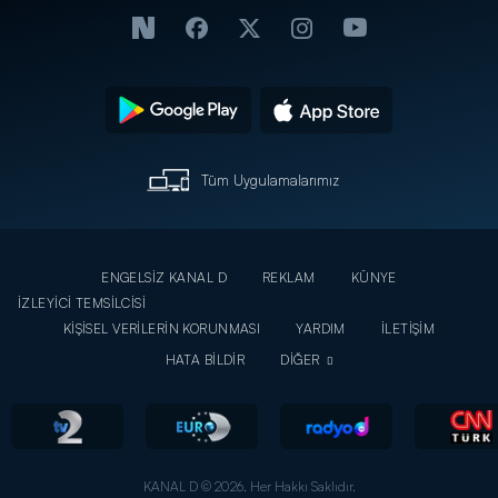
Tüm Uygulamalarımız
ENGELSİZ KANAL D
REKLAM
KÜNYE
İZLEYİCİ TEMSİLCİSİ
KİŞİSEL VERİLERİN KORUNMASI
YARDIM
İLETİŞİM
HATA BİLDİR
DİĞER
KANAL D © 2026. Her Hakkı Saklıdır.