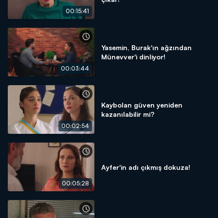
00:15:41
Yasemin, Burak'ın ağzından
Münevver'i dinliyor!
00:03:44
Kaybolan güven yeniden
kazanılabilir mi?
00:02:54
Ayfer'in adı çıkmış dokuza!
00:05:28