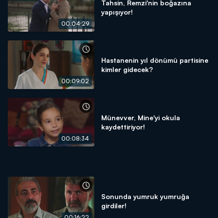
Tahsin, Remzi'nin boğazına
yapışıyor!
00:04:29
Hastanenin yıl dönümü partisine
kimler gidecek?
00:09:02
Münevver, Mine'yi okula
kaydettiriyor!
00:08:34
Sonunda yumruk yumruğa
girdiler!
00:16:22