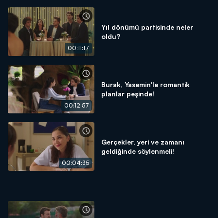
Yıl dönümü partisinde neler
oldu?
00:11:17
Burak, Yasemin'le romantik
planlar peşinde!
00:12:57
Gerçekler, yeri ve zamanı
geldiğinde söylenmeli!
00:04:35