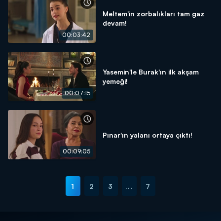
Meltem'in zorbalıkları tam gaz
devam!
00:03:42
Yasemin'le Burak'ın ilk akşam
yemeği!
00:07:15
Pınar'ın yalanı ortaya çıktı!
00:09:05
1
2
3
...
7