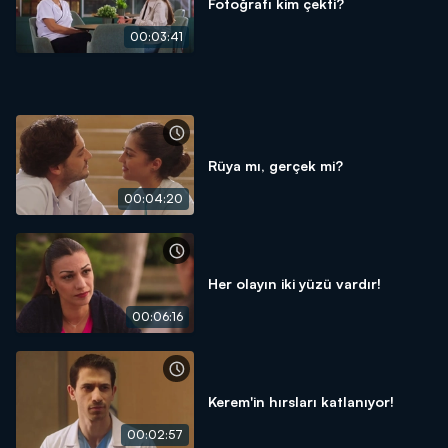
Fotoğrafı kim çekti?
00:03:41
Rüya mı, gerçek mi?
00:04:20
Her olayın iki yüzü vardır!
00:06:16
Kerem'in hırsları katlanıyor!
00:02:57