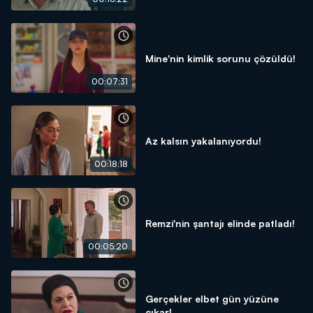
Mine'nin kimlik sorunu çözüldü!
00:07:31
Az kalsın yakalanıyordu!
00:18:18
Remzi'nin şantajı elinde patladı!
00:05:20
Gerçekler elbet gün yüzüne
çıkar!