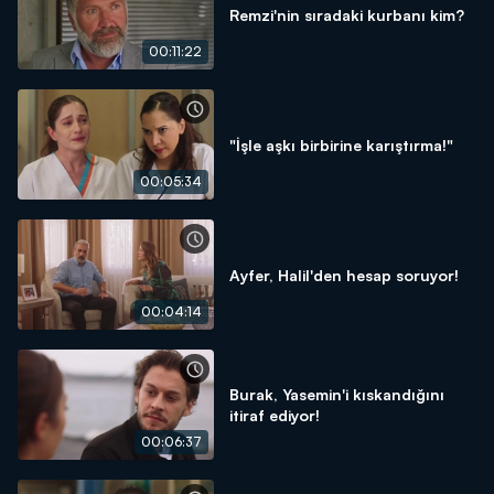
Remzi'nin sıradaki kurbanı kim?
00:11:22
"İşle aşkı birbirine karıştırma!"
00:05:34
Ayfer, Halil'den hesap soruyor!
00:04:14
Burak, Yasemin'i kıskandığını
itiraf ediyor!
00:06:37