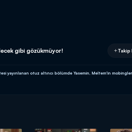
decek gibi gözükmüyor!
Takip 
rtesi yayınlanan otuz altıncı bölümde Yasemin, Meltem'in mobingle
yle hafta içi her gün 17.15'te Kanal D'de!