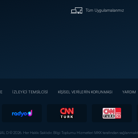
Tüm Uygulamalarımız
YE
İZLEYİCİ TEMSİLCİSİ
KİŞİSEL VERİLERİN KORUNMASI
YARDIM
AL D © 2026. Her Hakkı Saklıdır.
Bilgi Toplumu Hizmetleri MKK tarafından sağlanmakta