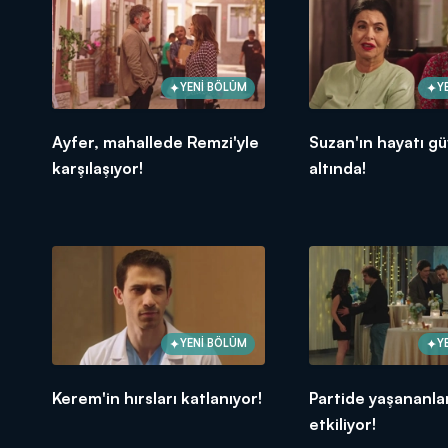
YENİ BÖLÜM
Y
Ayfer, mahallede Remzi'yle
Suzan'ın hayatı g
karşılaşıyor!
altında!
YENİ BÖLÜM
Y
Kerem'in hırsları katlanıyor!
Partide yaşananla
etkiliyor!