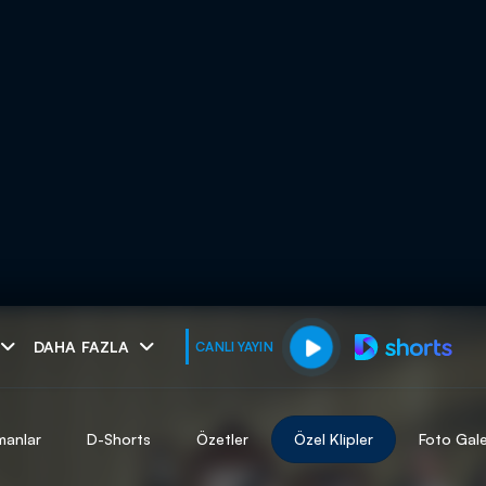
muhteşem ikili
DAHA FAZLA
CANLI YAYIN
I
manlar
D-Shorts
Özetler
Özel Klipler
Foto Gale