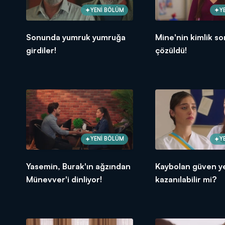
YENİ BÖLÜM
Y
Sonunda yumruk yumruğa
Mine'nin kimlik s
girdiler!
çözüldü!
YENİ BÖLÜM
Y
Yasemin, Burak'ın ağzından
Kaybolan güven y
Münevver'i dinliyor!
kazanılabilir mi?