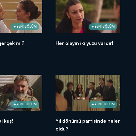
YENİ BÖLÜM
YENİ BÖLÜM
gerçek mi?
Her olayın iki yüzü vardır!
YENİ BÖLÜM
YENİ BÖLÜM
ki kuş!
Yıl dönümü partisinde neler
oldu?