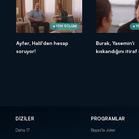
YENİ BÖLÜM
Y
Ayfer, Halil'den hesap
Burak, Yasemin'i
soruyor!
kıskandığını itiraf
DİZİLER
PROGRAMLAR
Daha 17
Beyaz'la Joker