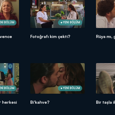
ENİ BÖLÜM
YENİ BÖLÜM
üvence
Fotoğrafı kim çekti?
Rüya mı, 
ENİ BÖLÜM
YENİ BÖLÜM
r herkesi
Bi'kahve?
Bir taşla i