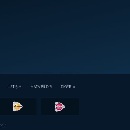
İLETİŞİM
HATA BİLDİR
DİĞER
dır.