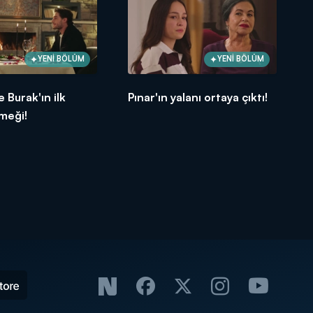
YENİ BÖLÜM
YENİ BÖLÜM
 Burak'ın ilk
Pınar'ın yalanı ortaya çıktı!
meği!