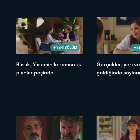
YENİ BÖLÜM
Y
Burak, Yasemin'le romantik
Gerçekler, yeri v
planlar peşinde!
geldiğinde söylen