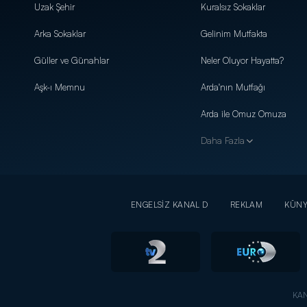
Uzak Şehir
Kuralsız Sokaklar
Arka Sokaklar
Gelinim Mutfakta
Güller ve Günahlar
Neler Oluyor Hayatta?
Aşk-ı Memnu
Arda'nın Mutfağı
Arda ile Omuz Omuza
Daha Fazla
ENGELSİZ KANAL D
REKLAM
KÜN
KAN