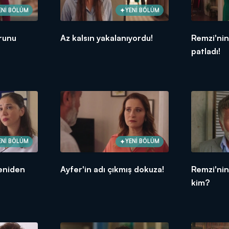
ENİ BÖLÜM
YENİ BÖLÜM
orunu
Az kalsın yakalanıyordu!
Remzi'nin
patladı!
ENİ BÖLÜM
YENİ BÖLÜM
eniden
Ayfer'in adı çıkmış dokuza!
Remzi'nin
kim?