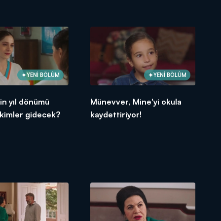
YENİ BÖLÜM
YENİ BÖLÜM
in yıl dönümü
Münevver, Mine'yi okula
 kimler gidecek?
kaydettiriyor!