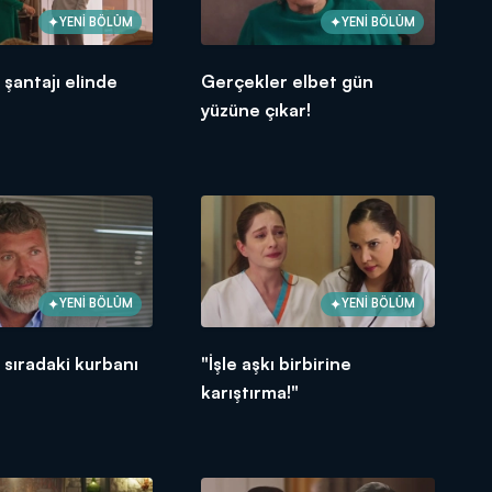
YENİ BÖLÜM
YENİ BÖLÜM
 şantajı elinde
Gerçekler elbet gün
yüzüne çıkar!
YENİ BÖLÜM
YENİ BÖLÜM
 sıradaki kurbanı
"İşle aşkı birbirine
karıştırma!"