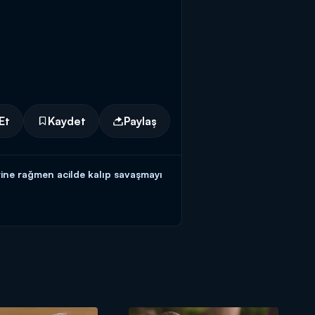
Et
Kaydet
Paylaş
rine rağmen acilde kalıp savaşmayı