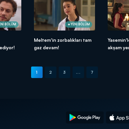
ENİ BÖLÜM
YENİ BÖLÜM
Meltem'in zorbalıkları tam
Yasemin'le
 ediyor!
gaz devam!
akşam ye
1
2
3
...
7