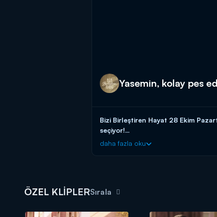
Yasemin, kolay pes e
Bizi Birleştiren Hayat 28 Ekim Paza
seçiyor!
daha fazla oku
Bizi Birleştiren Hayat yeni bölümleri
ÖZEL KLİPLER
Sırala