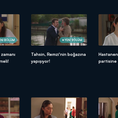
ENİ BÖLÜM
YENİ BÖLÜM
e zamanı
Tahsin, Remzi'nin boğazına
Hastanen
meli!
yapışıyor!
partisine