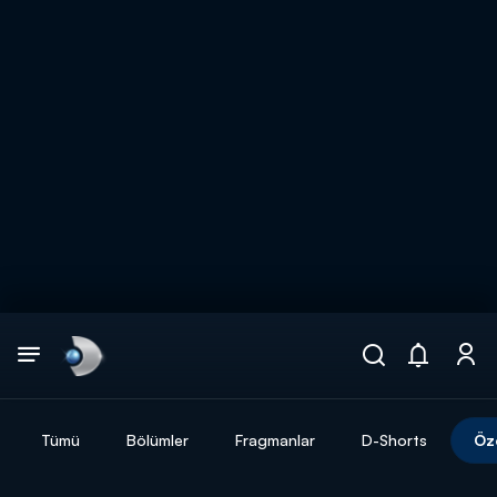
Arama
muhteşem ikili
ARAMA SONUÇLARI
Tümü
Bölümler
Fragmanlar
D-Shorts
Öz
DİĞER SONUÇLAR