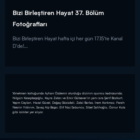
Bizi Birleştiren Hayat 37. Bölüm
Fotoğrafları
Bizi Birleştiren Hayat hafta içi her gün 17.15'te Kanal
D'de!...
Yönetmen koltuğunda Ayhan Özdemir oturduğu dizinin oyuncu kadrosunda;
Nilgün Kasapbaşoğlu, Kayra Zabcı ve Emir Gülsever’in yanı sıra Şerif Bozkurt,
Yeşim Ceylan, Hazal Güzel, Doğaç Gözüdeli, Zelal Barlas, İrem Korkmaz, Ferah
Nesrin Yıldırım, Savaş Alp Başar, Elif Naz Sabuncu, Sibel Salihoğlu, Öznur Kula
gibi isimler yer alıyor.