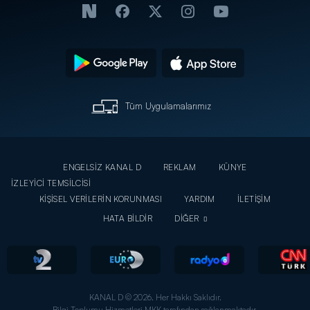
Tüm Uygulamalarımız
ENGELSİZ KANAL D
REKLAM
KÜNYE
İZLEYİCİ TEMSİLCİSİ
KİŞİSEL VERİLERİN KORUNMASI
YARDIM
İLETİŞİM
HATA BİLDİR
DİĞER
KANAL D © 2026. Her Hakkı Saklıdır.
Bilgi Toplumu Hizmetleri MKK tarafından sağlanmaktadır.