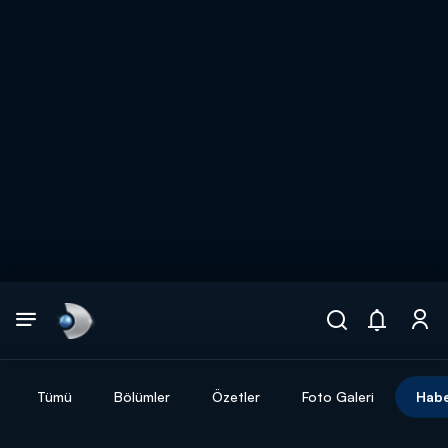
Arama
muhteşem ikili
ARAMA SONUÇLARI
Tümü
Bölümler
Özetler
Foto Galeri
Habe
DİĞER SONUÇLAR