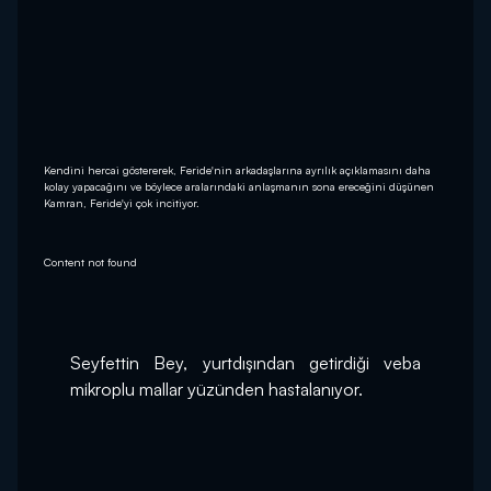
Kendini hercai göstererek, Feride'nin arkadaşlarına ayrılık açıklamasını daha
kolay yapacağını ve böylece aralarındaki anlaşmanın sona ereceğini düşünen
Kamran, Feride'yi çok incitiyor.
Content not found
Seyfettin Bey, yurtdışından getirdiği veba 
mikroplu mallar yüzünden hastalanıyor.