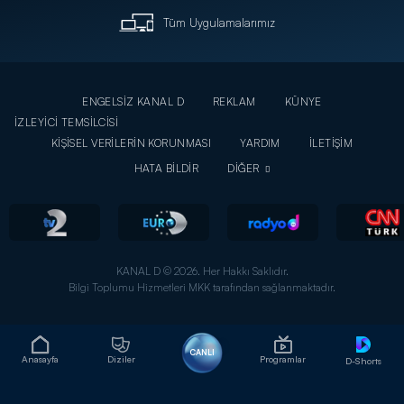
Tüm Uygulamalarımız
ENGELSİZ KANAL D
REKLAM
KÜNYE
İZLEYİCİ TEMSİLCİSİ
KİŞİSEL VERİLERİN KORUNMASI
YARDIM
İLETİŞİM
HATA BİLDİR
DİĞER
KANAL D © 2026. Her Hakkı Saklıdır.
Bilgi Toplumu Hizmetleri MKK tarafından sağlanmaktadır.
CANLI
Anasayfa
Diziler
Programlar
D-Shorts