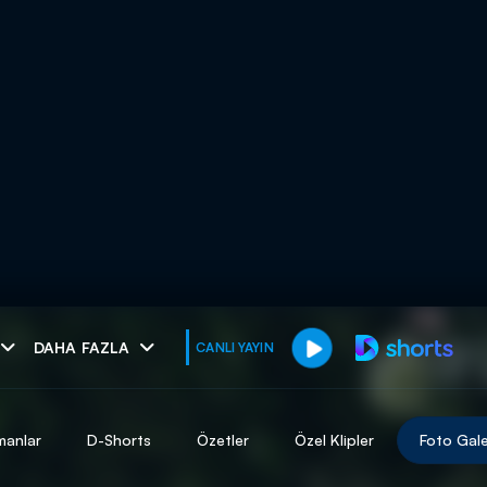
muhteşem ikili
DAHA FAZLA
CANLI YAYIN
I
manlar
D-Shorts
Özetler
Özel Klipler
Foto Gale