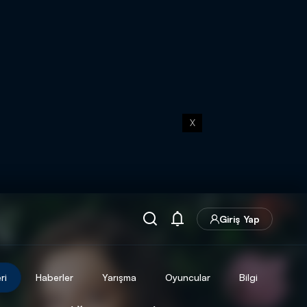
X
Giriş Yap
ri
Haberler
Yarışma
Oyuncular
Bilgi