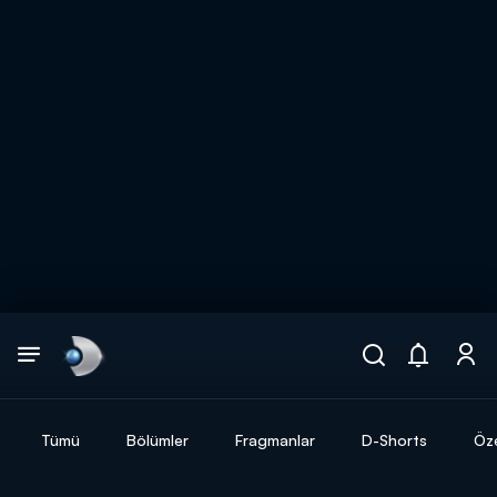
Arama
muhteşem ikili
ARAMA SONUÇLARI
Tümü
Bölümler
Fragmanlar
D-Shorts
Öze
DİĞER SONUÇLAR