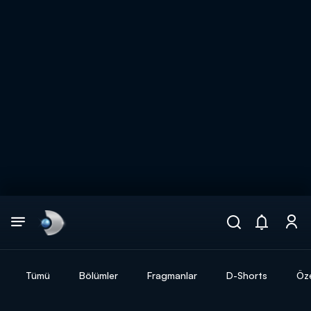
Arama
muhteşem ikili
ARAMA SONUÇLARI
Tümü
Bölümler
Fragmanlar
D-Shorts
Öze
DİĞER SONUÇLAR