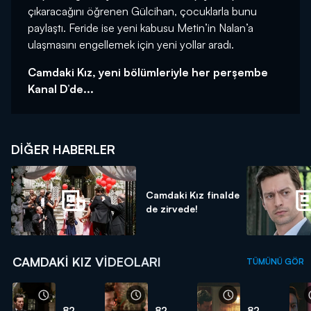
çıkaracağını öğrenen Gülcihan, çocuklarla bunu
paylaştı. Feride ise yeni kabusu Metin’in Nalan’a
ulaşmasını engellemek için yeni yollar aradı.
Camdaki Kız, yeni bölümleriyle her perşembe
Kanal D’de...
DIĞER HABERLER
Camdaki Kız finalde
de zirvede!
CAMDAKI KIZ VIDEOLARI
TÜMÜNÜ GÖR
82.
82.
82.