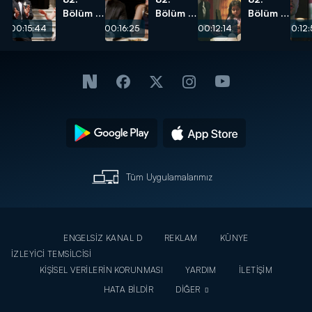
Bölüm -
Bölüm -
Bölüm -
Ve mutlu
Nalan ve
Bu
00:15:44
00:16:25
00:12:14
00:12:
son!
Sedat
sahne
yeniden
yürekleri
bir
dağladı!
arada!
Tüm Uygulamalarımız
ENGELSİZ KANAL D
REKLAM
KÜNYE
İZLEYİCİ TEMSİLCİSİ
KİŞİSEL VERİLERİN KORUNMASI
YARDIM
İLETİŞİM
HATA BİLDİR
DİĞER