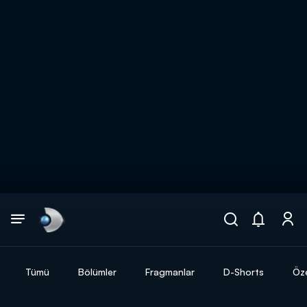
Arama
muhteşem ikili
ARAMA SONUÇLARI
Tümü
Bölümler
Fragmanlar
D-Shorts
Öze
DİĞER SONUÇLAR