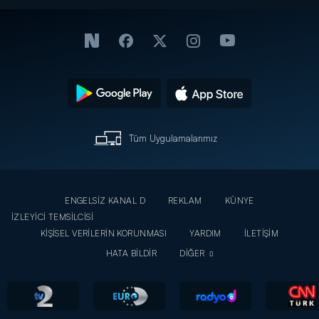
yeniden
yürekleri
bir
dağladı!
arada!
Tüm Uygulamalarımız
ENGELSİZ KANAL D
REKLAM
KÜNYE
İZLEYİCİ TEMSİLCİSİ
KİŞİSEL VERİLERİN KORUNMASI
YARDIM
İLETİŞİM
HATA BİLDİR
DİĞER