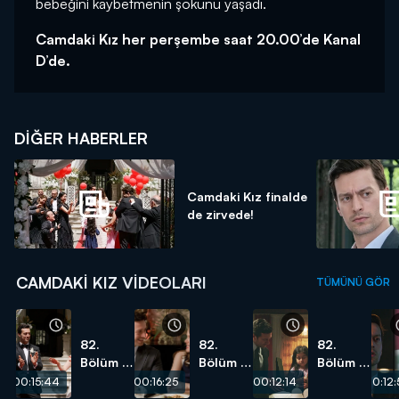
bebeğini kaybetmenin şokunu yaşadı.
Camdaki Kız her perşembe saat 20.00’de Kanal
D’de.
DIĞER HABERLER
Camdaki Kız finalde
de zirvede!
CAMDAKI KIZ VIDEOLARI
TÜMÜNÜ GÖR
82.
82.
82.
Bölüm -
Bölüm -
Bölüm -
Ve mutlu
Nalan ve
Bu
00:15:44
00:16:25
00:12:14
00:12:
son!
Sedat
sahne