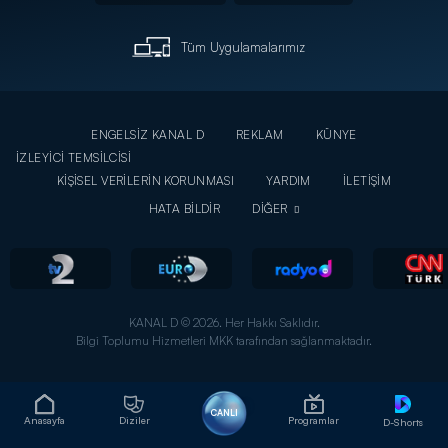
Tüm Uygulamalarımız
ENGELSİZ KANAL D
REKLAM
KÜNYE
İZLEYİCİ TEMSİLCİSİ
KİŞİSEL VERİLERİN KORUNMASI
YARDIM
İLETİŞİM
HATA BİLDİR
DİĞER
KANAL D © 2026. Her Hakkı Saklıdır.
Bilgi Toplumu Hizmetleri MKK tarafından sağlanmaktadır.
CANLI
Anasayfa
Diziler
Programlar
D-Shorts