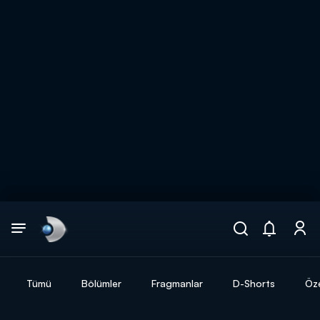
Arama
muhteşem ikili
ARAMA SONUÇLARI
Tümü
Bölümler
Fragmanlar
D-Shorts
Öze
DİĞER SONUÇLAR