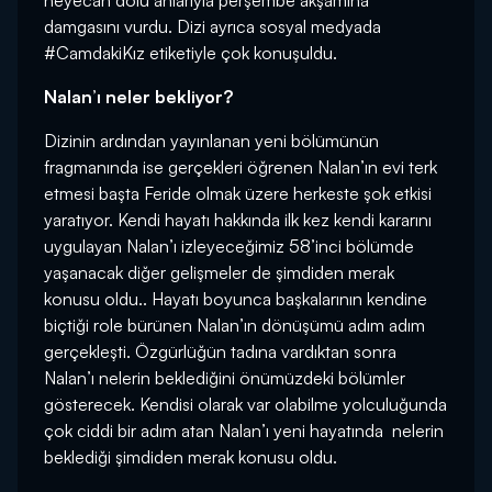
heyecan dolu anlarıyla perşembe akşamına
damgasını vurdu. Dizi ayrıca sosyal medyada
#CamdakiKız etiketiyle çok konuşuldu.
Nalan’ı neler bekliyor?
Dizinin ardından yayınlanan yeni bölümünün
fragmanında ise gerçekleri öğrenen Nalan’ın evi terk
etmesi başta Feride olmak üzere herkeste şok etkisi
yaratıyor. Kendi hayatı hakkında ilk kez kendi kararını
uygulayan Nalan’ı izleyeceğimiz 58’inci bölümde
yaşanacak diğer gelişmeler de şimdiden merak
konusu oldu.. Hayatı boyunca başkalarının kendine
biçtiği role bürünen Nalan’ın dönüşümü adım adım
gerçekleşti. Özgürlüğün tadına vardıktan sonra
Nalan’ı nelerin beklediğini önümüzdeki bölümler
gösterecek. Kendisi olarak var olabilme yolculuğunda
çok ciddi bir adım atan Nalan’ı yeni hayatında nelerin
beklediği şimdiden merak konusu oldu.