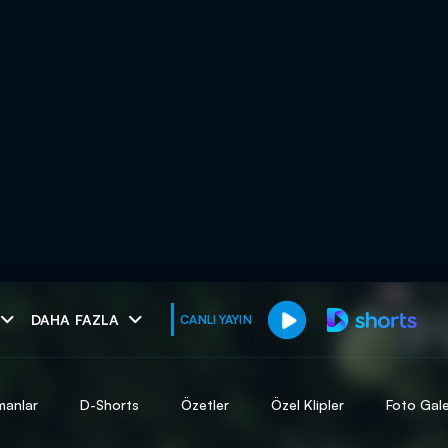
muhteşem ikili
DAHA FAZLA
CANLI YAYIN
I
manlar
D-Shorts
Özetler
Özel Klipler
Foto Gale