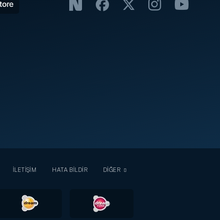
İLETİŞİM
HATA BİLDİR
DİĞER