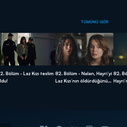
TÜMÜNÜ GÖR
2. Bölüm - Laz Kızı teslim
82. Bölüm - Nalan, Hayri’yi
82. Bö
ldu!
Laz Kızı’nın öldürdüğünü
Hayri’
öğrendi!