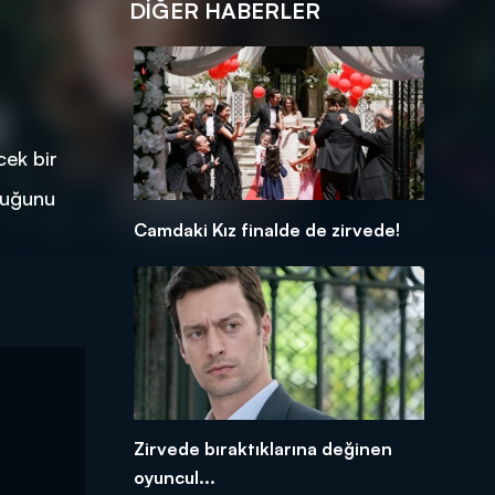
DIĞER HABERLER
cek bir
abuğunu
Camdaki Kız finalde de zirvede!
Zirvede bıraktıklarına değinen
oyuncul...