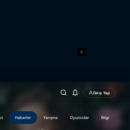
X
Giriş Yap
ri
Haberler
Yarışma
Oyuncular
Bilgi