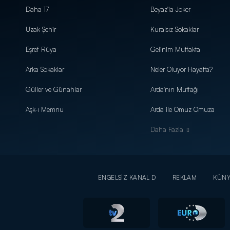
Daha 17
Beyaz'la Joker
Uzak Şehir
Kuralsız Sokaklar
Eşref Rüya
Gelinim Mutfakta
Arka Sokaklar
Neler Oluyor Hayatta?
Güller ve Günahlar
Arda'nın Mutfağı
Aşk-ı Memnu
Arda ile Omuz Omuza
Daha Fazla
ENGELSİZ KANAL D
REKLAM
KÜN