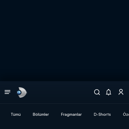
Arama
muhteşem ikili
ARAMA SONUÇLARI
Tümü
Bölümler
Fragmanlar
D-Shorts
Öze
DİĞER SONUÇLAR