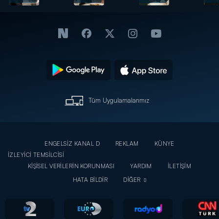
son!
Sedat
sahne
yeniden
yürekleri
bir
dağladı!
arada!
Tüm Uygulamalarımız
ENGELSİZ KANAL D
REKLAM
KÜNYE
İZLEYİCİ TEMSİLCİSİ
KİŞİSEL VERİLERİN KORUNMASI
YARDIM
İLETİŞİM
HATA BİLDİR
DİĞER