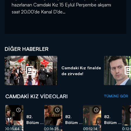
hazırlanan Camdaki Kız 15 Eylül Perşembe akşamı
saat 20.00’de Kanal D’de…
DIĞER HABERLER
Camdaki Kız finalde
de zirvede!
CAMDAKI KIZ VIDEOLARI
TÜMÜNÜ GÖR
82.
82.
82.
Bölüm -
Bölüm -
Bölüm -
Ve mutlu
Nalan ve
Bu
00:15:44
00:16:25
00:12:14
00:12: