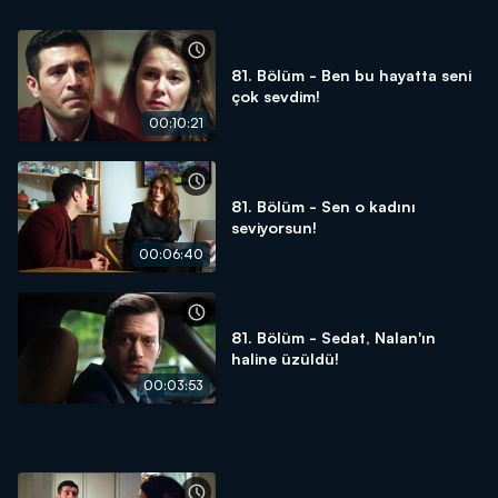
81. Bölüm - Ben bu hayatta seni
çok sevdim!
00:10:21
81. Bölüm - Sen o kadını
seviyorsun!
00:06:40
81. Bölüm - Sedat, Nalan'ın
haline üzüldü!
00:03:53