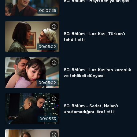
80. Bölüm - Hayri'den yalan şov!
00:07:35
80. Bölüm - Laz Kızı, Türkan'ı
tehdit etti!
00:05:02
80. Bölüm - Laz Kızı'nın karanlık
ve tehlikeli dünyası!
00:05:02
80. Bölüm - Sedat, Nalan'ı
unutamadığını itiraf etti!
00:05:33