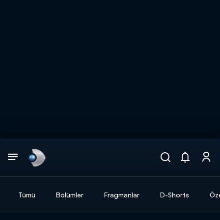
Arama
muhteşem ikili
ARAMA SONUÇLARI
Tümü
Bölümler
Fragmanlar
D-Shorts
Öze
DİĞER SONUÇLAR