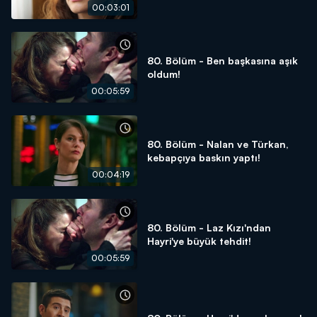
00:03:01
80. Bölüm - Ben başkasına aşık
oldum!
00:05:59
80. Bölüm - Nalan ve Türkan,
kebapçıya baskın yaptı!
00:04:19
80. Bölüm - Laz Kızı'ndan
Hayri'ye büyük tehdit!
00:05:59