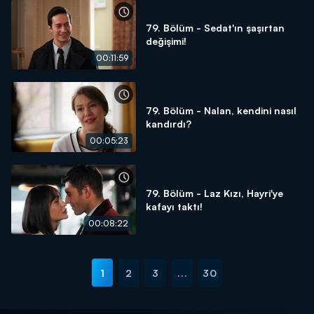
79. Bölüm - Sedat'ın şaşırtan
değişimi!
00:11:59
79. Bölüm - Nalan, kendini nasıl
kandırdı?
00:05:23
79. Bölüm - Laz Kızı, Hayri'ye
kafayı taktı!
00:08:22
1
2
3
...
30