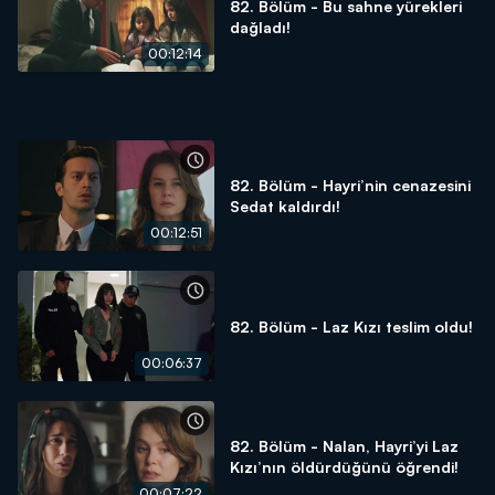
82. Bölüm - Bu sahne yürekleri
dağladı!
00:12:14
82. Bölüm - Hayri’nin cenazesini
Sedat kaldırdı!
00:12:51
82. Bölüm - Laz Kızı teslim oldu!
00:06:37
82. Bölüm - Nalan, Hayri’yi Laz
Kızı’nın öldürdüğünü öğrendi!
00:07:22