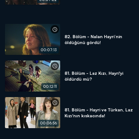
82. Bölüm - Nalan Hayri’nin
öldüğünü gördü!
00:07:13
81. Bölüm - Laz Kızı, Hayri'yi
öldürdü mü?
00:12:11
81. Bölüm - Hayri ve Türkan, Laz
Kızı'nın kıskacında!
00:06:56